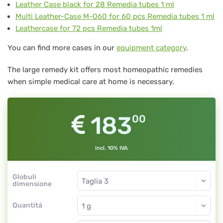
Leather Case black for 28 Remedia tubes 1 ml
B
Multi Leather-Case M-060 for 60 pcs Remedia tubes 1 ml
60
Leathercase for 72 pcs Remedia tubes 1ml
pc
You can find more cases in our
equipment category
.
The large remedy kit offers most homeopathic remedies
when simple medical care at home is necessary.
183
00
incl. 10% IVA
Globuli
dimensione
Quantitá