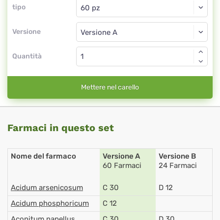
tipo
Versione
Quantità
Mettere nel carello
Farmaci in questo set
Nome del farmaco
Versione A
Versione B
60 Farmaci
24 Farmaci
Acidum arsenicosum
C 30
D 12
Acidum phosphoricum
C 12
Aconitum napellus
C 30
D 30