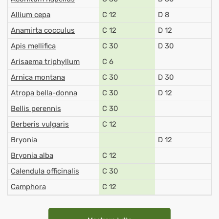
Allium cepa
C 12
D 8
Anamirta cocculus
C 12
D 12
Apis mellifica
C 30
D 30
Arisaema triphyllum
C 6
Arnica montana
C 30
D 30
Atropa bella-donna
C 30
D 12
Bellis perennis
C 30
Berberis vulgaris
C 12
Bryonia
D 12
Bryonia alba
C 12
Calendula officinalis
C 30
Camphora
C 12