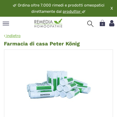
🌿
Ordina oltre 7.000 rimedi e prodotti omeopatici
X
direttamente dal
produttor
🌿
0
pand
indietro
ngua
Farmacia di casa Peter König
pand
op
pand
eopatia
pand
vizio
pand
guardo