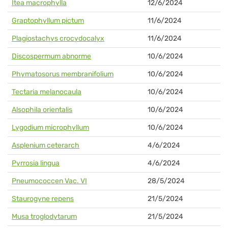
Itea macrophylla
12/6/2024
Graptophyllum pictum
11/6/2024
Plagiostachys crocydocalyx
11/6/2024
Discospermum abnorme
10/6/2024
Phymatosorus membranifolium
10/6/2024
Tectaria melanocaula
10/6/2024
Alsophila orientalis
10/6/2024
Lygodium microphyllum
10/6/2024
Asplenium ceterarch
4/6/2024
Pyrrosia lingua
4/6/2024
Pneumococcen Vac. VI
28/5/2024
Staurogyne repens
21/5/2024
Musa troglodytarum
21/5/2024