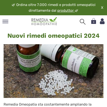
🌿
Ordina oltre 7.000 rimedi e prodotti omeopatici
X
direttamente dal
produttor
🌿
0
Nuovi
pand
Nuovi rimedi omeopatici 2024
rimedi
ngua
omeopatici
pand
op
2024
pand
eopatia
pand
vizio
pand
guardo
Remedia Omeopatia sta costantemente ampliando la