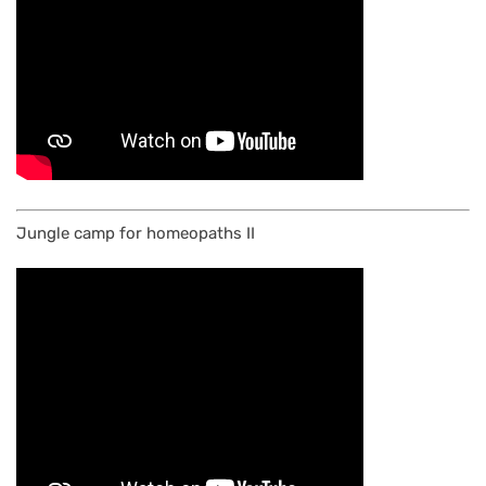
Jungle camp for homeopaths II