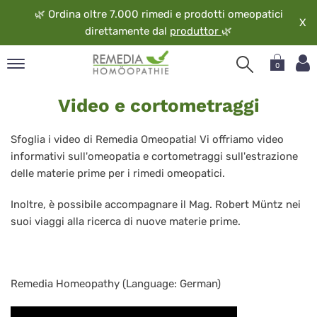
🌿
Ordina oltre 7.000 rimedi e prodotti omeopatici
X
direttamente dal
produttor
🌿
0
Video
pand
Video e cortometraggi
e
ngua
cortometraggi
pand
Sfoglia i video di Remedia Omeopatia! Vi offriamo video
op
informativi sull'omeopatia e cortometraggi sull'estrazione
pand
delle materie prime per i rimedi omeopatici.
eopatia
pand
Inoltre, è possibile accompagnare il Mag. Robert Müntz nei
vizio
suoi viaggi alla ricerca di nuove materie prime.
pand
guardo
Remedia Homeopathy (Language: German)