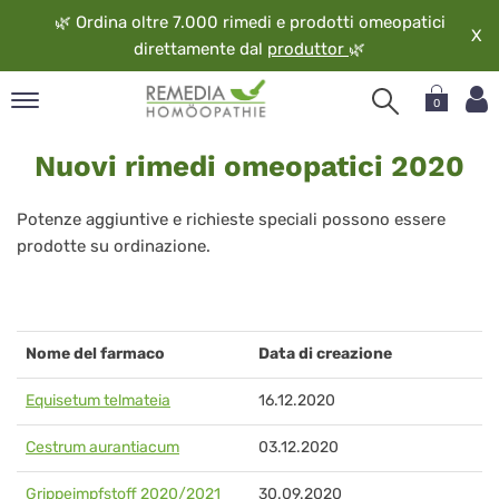
🌿
Ordina oltre 7.000 rimedi e prodotti omeopatici
X
direttamente dal
produttor
🌿
0
Nuovi
pand
Nuovi rimedi omeopatici 2020
rimedi
ngua
omeopatici
pand
Potenze aggiuntive e richieste speciali possono essere
op
2020
prodotte su ordinazione.
pand
eopatia
pand
vizio
Nome del farmaco
Data di creazione
pand
guardo
Equisetum telmateia
16.12.2020
Cestrum aurantiacum
03.12.2020
Grippeimpfstoff 2020/2021
30.09.2020