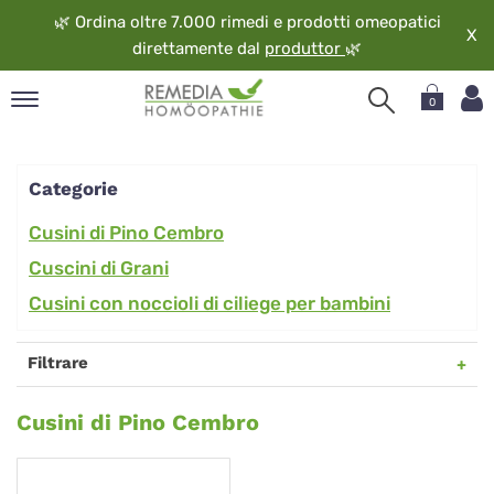
🌿
Ordina oltre 7.000 rimedi e prodotti omeopatici
X
direttamente dal
produttor
🌿
0
pand
ngua
Categorie
pand
op
Cusini di Pino Cembro
pand
Cuscini di Grani
eopatia
Cusini con noccioli di ciliege per bambini
pand
vizio
Filtrare
pand
guardo
Therapeutic
Cusini di Pino Cembro
Pillows