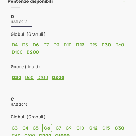
Pontenze disponibili
D
HAB 2018
Globuli (Granuli)
D4
D5
D6
D7
D9
D10
D12
D15
D30
D60
D100
D200
Gocce (liquid)
D30
D60
D100
D200
C
HAB 2018
Globuli (Granuli)
C3
C4
C5
C6
C7
C9
C10
C12
C15
C30