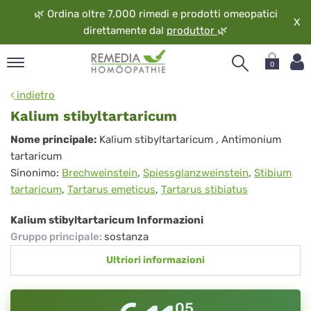
🌿
Ordina oltre 7.000 rimedi e prodotti omeopatici
X
direttamente dal
produttor
🌿
0
pand
indietro
ngua
Kalium stibyltartaricum
pand
Kalium
Nome principale:
Kalium stibyltartaricum
, Antimonium
op
tartaricum
stibyltartaricum
pand
Sinonimo:
Brechweinstein
,
Spiessglanzweinstein
,
Stibium
eopatia
tartaricum
,
Tartarus emeticus
,
Tartarus stibiatus
pand
vizio
Kalium stibyltartaricum Informazioni
pand
Gruppo principale
:
sostanza
guardo
Ultriori informazioni
05