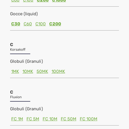
C60
C100
C200
C1000
Gocce (liquid)
C30
C60
C100
C200
C
Korsakoff
Globuli (Granuli)
1MK
10MK
50MK
100MK
C
Fluxion
Globuli (Granuli)
FC 1M
FC 5M
FC 10M
FC 50M
FC 100M