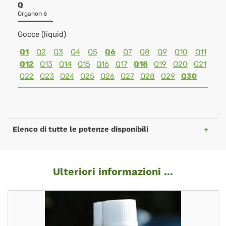
Q
Organon 6
Gocce (liquid)
Q1
Q2
Q3
Q4
Q5
Q6
Q7
Q8
Q9
Q10
Q11
Q12
Q13
Q14
Q15
Q16
Q17
Q18
Q19
Q20
Q21
Q22
Q23
Q24
Q25
Q26
Q27
Q28
Q29
Q30
Elenco di tutte le potenze disponibili
Ulteriori informazioni ...