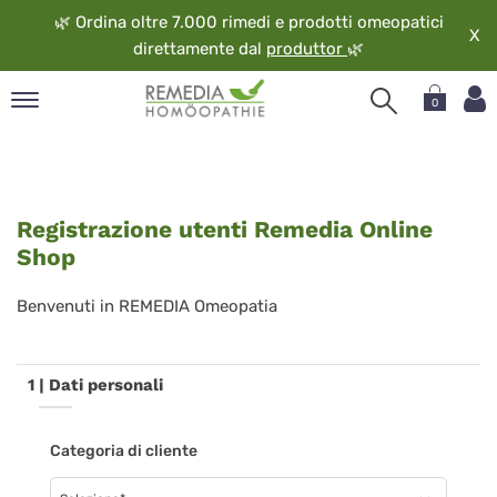
🌿
Ordina oltre 7.000 rimedi e prodotti omeopatici
X
direttamente dal
produttor
🌿
0
pand
ngua
pand
Registrazione utenti Remedia Online
op
Shop
pand
eopatia
Benvenuti in REMEDIA Omeopatia
pand
vizio
pand
1 | Dati personali
guardo
Categoria di cliente