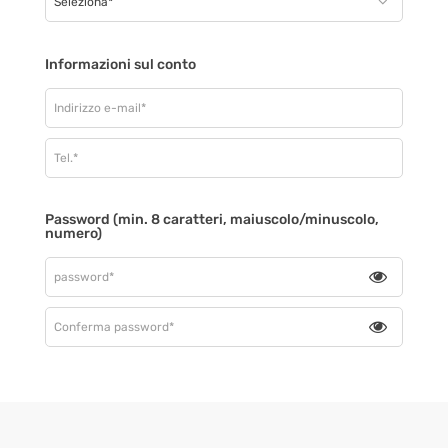
Informazioni sul conto
Password (min. 8 caratteri, maiuscolo/minuscolo,
numero)
Toggle
passwor
visibilit
Toggle
passwor
visibilit