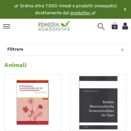
🌿
Ordina oltre 7.000 rimedi e prodotti omeopatici
X
direttamente dal
produttor
🌿
0
pand
ngua
Filtrare
pand
op
Animali
Animali
pand
eopatia
pand
vizio
pand
guardo