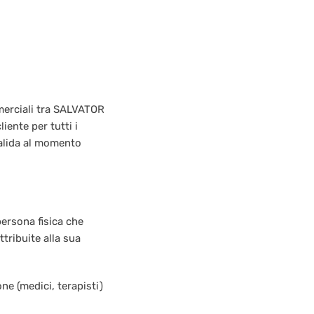
mmerciali tra SALVATOR
ente per tutti i
 valida al momento
persona fisica che
tribuite alla sua
one (medici, terapisti)