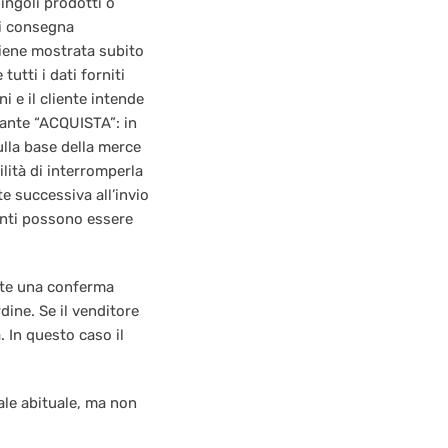
singoli prodotti o
di consegna
viene mostrata subito
utti i dati forniti
 e il cliente intende
lsante “ACQUISTA”: in
ulla base della merce
ilità di interromperla
e successiva all’invio
enti possono essere
ente una conferma
dine. Se il venditore
. In questo caso il
ale abituale, ma non