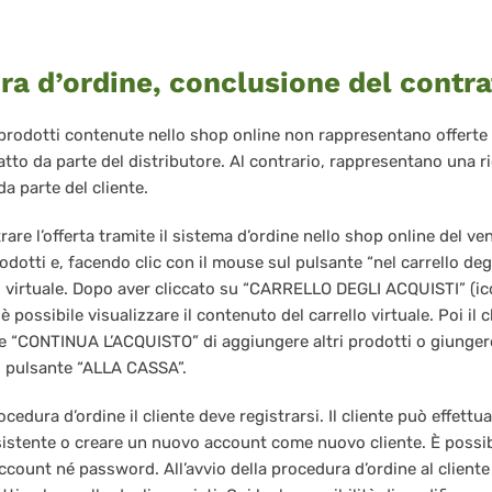
ra d’ordine, conclusione del contra
i prodotti contenute nello shop online non rappresentano offerte 
tto da parte del distributore. Al contrario, rappresentano una ric
da parte del cliente.
trare l’offerta tramite il sistema d’ordine nello shop online del ven
odotti e, facendo clic con il mouse sul pulsante “nel carrello degl
lo virtuale. Dopo aver cliccato su “CARRELLO DEGLI ACQUISTI” (icon
è possibile visualizzare il contenuto del carrello virtuale. Poi il 
e “CONTINUA L’ACQUISTO” di aggiungere altri prodotti o giunger
l pulsante “ALLA CASSA”.
ocedura d’ordine il cliente deve registrarsi. Il cliente può effettua
sistente o creare un nuovo account come nuovo cliente. È possibi
count né password. All’avvio della procedura d’ordine al client