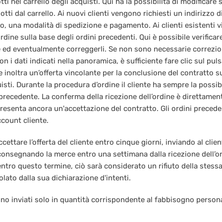
i nel carrello degli acquisti. Qui ha la possibilità di modificare 
otti dal carrello. Ai nuovi clienti vengono richiesti un indirizzo 
, una modalità di spedizione e pagamento. Ai clienti esistenti 
dine sulla base degli ordini precedenti. Qui è possibile verificare t
ne ed eventualmente correggerli. Se non sono necessarie correzioni
con i dati indicati nella panoramica, è sufficiente fare clic sul pu
 inoltra un’offerta vincolante per la conclusione del contratto s
uisti. Durante la procedura d’ordine il cliente ha sempre la possib
 precedente. La conferma della ricezione dell’ordine è direttament
presenta ancora un'accettazione del contratto. Gli ordini preced
ccount cliente.
ccettare l’offerta del cliente entro cinque giorni, inviando al cli
 consegnando la merce entro una settimana dalla ricezione dell’or
entro questo termine, ciò sarà considerato un rifiuto della stessa
olato dalla sua dichiarazione d'intenti.
ono inviati solo in quantità corrispondente al fabbisogno person