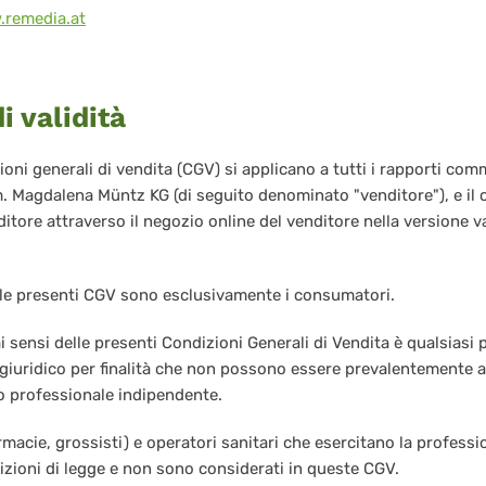
.remedia.at
i validità
ioni generali di vendita (CGV) si applicano a tutti i rapporti co
Magdalena Müntz KG (di seguito denominato "venditore"), e il cli
nditore attraverso il negozio online del venditore nella versione
delle presenti CGV sono esclusivamente i consumatori.
 sensi delle presenti Condizioni Generali di Vendita è qualsiasi 
iuridico per finalità che non possono essere prevalentemente at
o professionale indipendente.
armacie, grossisti) e operatori sanitari che esercitano la professi
sizioni di legge e non sono considerati in queste CGV.