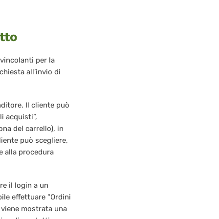
tto
vincolanti per la
hiesta all’invio di
ditore. Il cliente può
i acquisti”,
a del carrello), in
cliente può scegliere,
e alla procedura
re il login a un
le effettuare “Ordini
e viene mostrata una