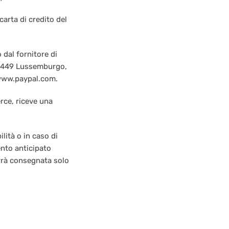
carta di credito del
dal fornitore di
L-2449 Lussemburgo,
//www.paypal.com.
rce, riceve una
lità o in caso di
mento anticipato
verrà consegnata solo