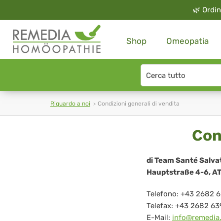
🌿
Ordin
Shop
Omeopatia
Search
type
Riguardo a noi
Condizioni generali di vendita
Condizioni
Con
generali
di
di Team Santé Salv
Hauptstraße 4-6, A
vendita
Telefono: +43 2682 
Telefax: +43 2682 63
E-Mail:
info@remedia.