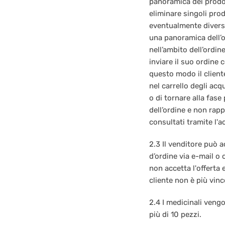
panoramica dei prodott
eliminare singoli prod
eventualmente diverso
una panoramica dell’or
nell’ambito dell’ordi
inviare il suo ordine 
questo modo il cliente
nel carrello degli acq
o di tornare alla fase
dell’ordine e non rap
consultati tramite l'a
2.3 Il venditore può a
d’ordine via e-mail o
non accetta l'offerta 
cliente non è più vinc
2.4 I medicinali veng
più di 10 pezzi.