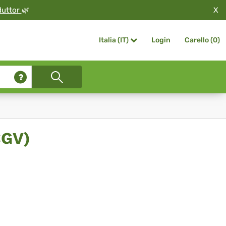
X
duttor
🌿
Login
Carello (
0
)
Italia (IT)
CGV)