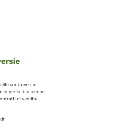
versie
delle controversie
llo per la risoluzione
ontratti di vendita
odr