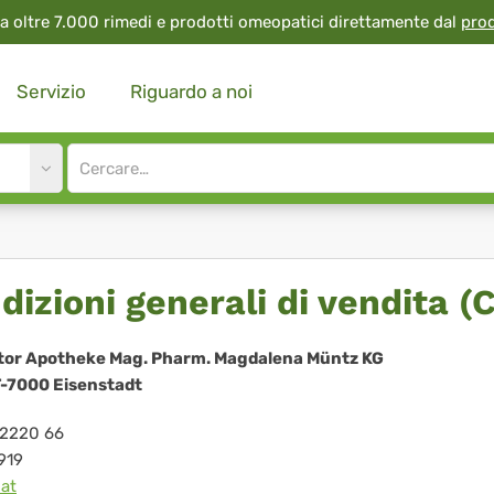
a oltre 7.000 rimedi e prodotti omeopatici direttamente dal
pro
Servizio
Riguardo a noi
Site
search
input
dizioni generali di vendita (
ator Apotheke Mag. Pharm. Magdalena Müntz KG
T-7000 Eisenstadt
62220 66
919
at