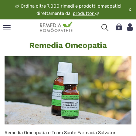
🌿
Ordina oltre 7.000 rimedi e prodotti omeopatici
X
direttamente dal
produttor
🌿
0
Rimedi
pand
Remedia Omeopatia
omeopatici
ngua
di
pand
op
Remedia
pand
eopatia
pand
vizio
pand
guardo
Remedia Omeopatia e Team Santè Farmacia Salvator