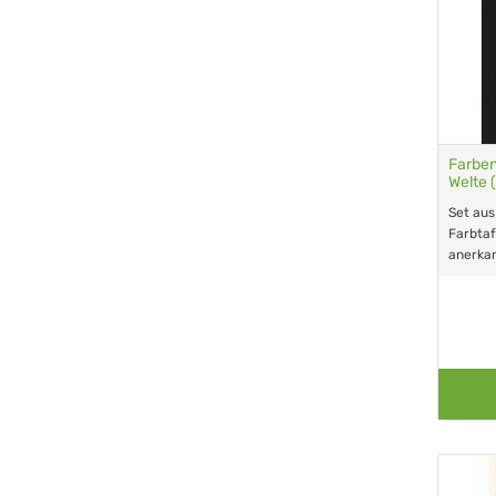
Farben
Welte 
Set aus
Farbtaf
anerka