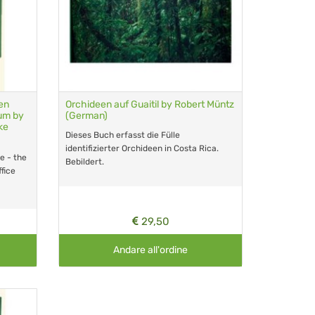
en
Orchideen auf Guaitil by Robert Müntz
ium by
(German)
ke
Dieses Buch erfasst die Fülle
identifizierter Orchideen in Costa Rica.
e - the
Bebildert.
fice
29,50
Andare all'ordine