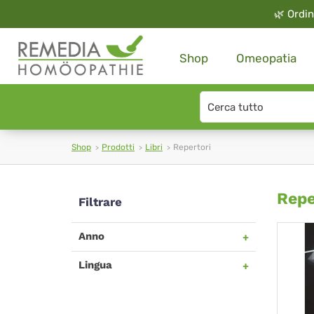
🌿
Ordin
Shop
Omeopatia
Search
type
Shop
Prodotti
Libri
Repertori
Rep
Repe
Filtrare
Anno
Lingua