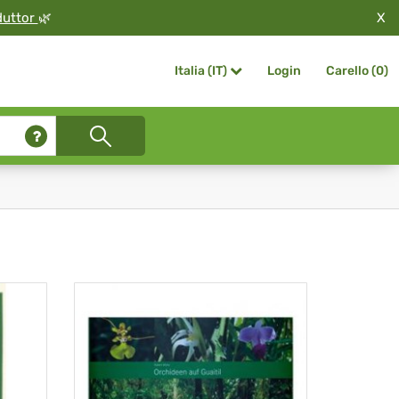
X
duttor
🌿
Login
Carello (
0
)
Italia (IT)