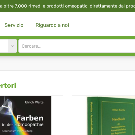
a oltre 7.000 rimedi e prodotti omeopatici direttamente dal
pro
Servizio
Riguardo a noi
Site
search
input
ertori
rtori