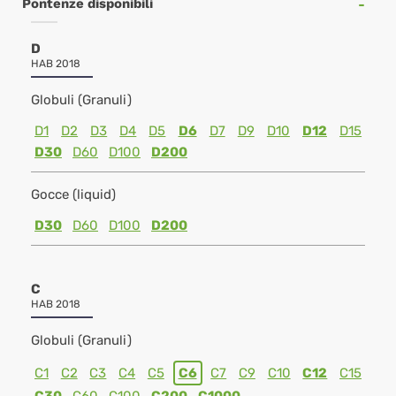
Pontenze disponibili
D
HAB 2018
Globuli (Granuli)
D1
D2
D3
D4
D5
D6
D7
D9
D10
D12
D15
D30
D60
D100
D200
Gocce (liquid)
D30
D60
D100
D200
C
HAB 2018
Globuli (Granuli)
C1
C2
C3
C4
C5
C6
C7
C9
C10
C12
C15