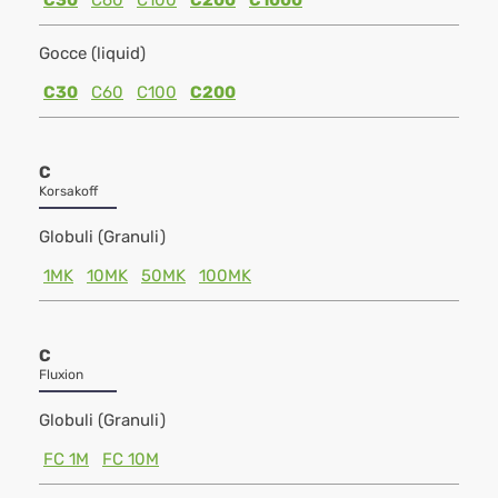
C30
C60
C100
C200
C1000
Gocce (liquid)
C30
C60
C100
C200
C
Korsakoff
Globuli (Granuli)
1MK
10MK
50MK
100MK
C
Fluxion
Globuli (Granuli)
FC 1M
FC 10M