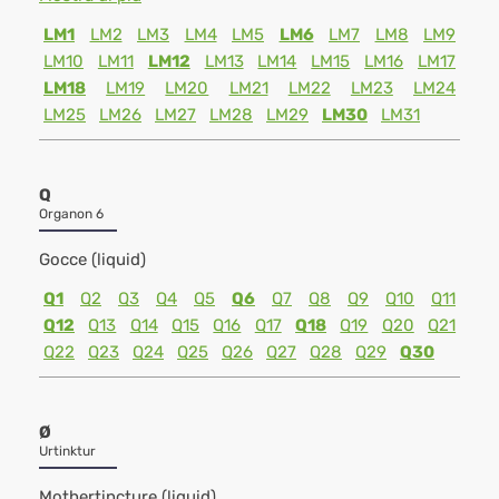
LM1
LM2
LM3
LM4
LM5
LM6
LM7
LM8
LM9
LM10
LM11
LM12
LM13
LM14
LM15
LM16
LM17
LM18
LM19
LM20
LM21
LM22
LM23
LM24
LM25
LM26
LM27
LM28
LM29
LM30
LM31
Q
Organon 6
Gocce (liquid)
Q1
Q2
Q3
Q4
Q5
Q6
Q7
Q8
Q9
Q10
Q11
Q12
Q13
Q14
Q15
Q16
Q17
Q18
Q19
Q20
Q21
Q22
Q23
Q24
Q25
Q26
Q27
Q28
Q29
Q30
Ø
Urtinktur
Mothertincture (liquid)