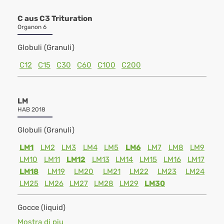
C aus C3 Trituration
Organon 6
Globuli (Granuli)
C12
C15
C30
C60
C100
C200
LM
HAB 2018
Globuli (Granuli)
LM1
LM2
LM3
LM4
LM5
LM6
LM7
LM8
LM9
LM10
LM11
LM12
LM13
LM14
LM15
LM16
LM17
LM18
LM19
LM20
LM21
LM22
LM23
LM24
LM25
LM26
LM27
LM28
LM29
LM30
Gocce (liquid)
Mostra di piu