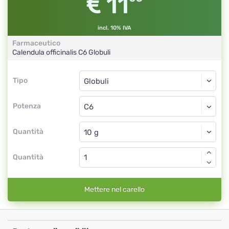
11
incl. 10% IVA
Farmaceutico
Calendula officinalis
C6
Globuli
Tipo
Tipo
Globuli
Potenza
C6
Globuli
Quantità
Quantità
Mettere nel carello