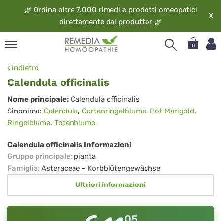
🌿
Ordina oltre 7.000 rimedi e prodotti omeopatici
X
direttamente dal
produttor
🌿
0
pand
indietro
ngua
Calendula officinalis
pand
Calendula
Nome principale:
Calendula officinalis
op
Sinonimo:
Calendula
,
Gartenringelblume
,
Pot Marigold
,
officinalis
pand
Ringelblume
,
Totenblume
eopatia
pand
Calendula officinalis Informazioni
vizio
Gruppo principale
:
pianta
pand
Famiglia
:
Asteraceae - Korbblütengewächse
guardo
Ultriori informazioni
05