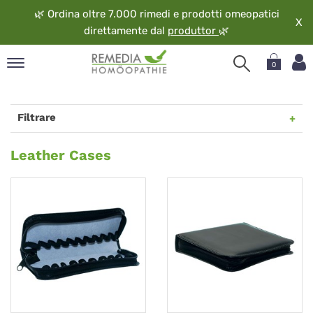
🌿
Ordina oltre 7.000 rimedi e prodotti omeopatici
X
direttamente dal
produttor
🌿
0
pand
ngua
Filtrare
pand
op
Leather
Leather Cases
pand
Cases
eopatia
pand
vizio
pand
guardo