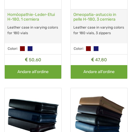
Homöopathie-Leder-Etui
Omeopatia-astuccio in
H-180, 1 cerniera
pelle H-180, 3 cerniera
Leather case in varying colors
Leather case in varying colors
for 180 vials
for 180 vials, 3 zippers
Colori
Colori
50,60
47,80
Andare all'ordine
Andare all'ordine