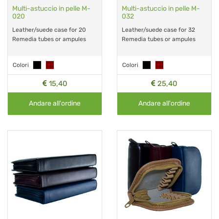
Multi-astuccio in pelle M-
Multi-astuccio in pelle M-
020
032
Leather/suede case for 20
Leather/suede case for 32
Remedia tubes or ampules
Remedia tubes or ampules
Colori
Colori
15,40
25,40
Andare all'ordine
Andare all'ordine