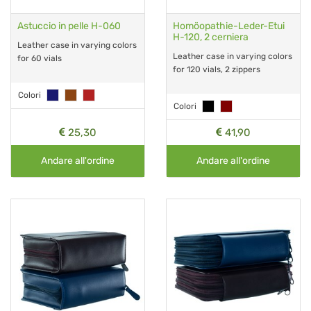
Astuccio in pelle H-060
Homöopathie-Leder-Etui
H-120, 2 cerniera
Leather case in varying colors
Leather case in varying colors
for 60 vials
for 120 vials, 2 zippers
Colori
Colori
25,30
41,90
Andare all'ordine
Andare all'ordine