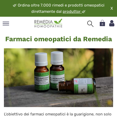
🌿
Ordina oltre 7.000 rimedi e prodotti omeopatici
X
direttamente dal
produttor
🌿
0
Servizio
pand
Farmaci omeopatici da Remedia
ngua
pand
op
pand
eopatia
pand
vizio
pand
guardo
L'obiettivo dei farmaci omeopatici è la guarigione, non solo