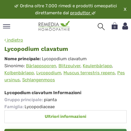
🌿
Ordina oltre 7.000 rimedi e prodotti omeopatici
X
direttamente dal
produttor
🌿
0
pand
indietro
ngua
Lycopodium clavatum
pand
Lycopodium
Nome principale:
Lycopodium clavatum
op
Sinonimo:
Bärlappsporen
,
Blitzpulver
,
Keulenbärlapp
,
clavatum
pand
Kolbenbärlapp
,
Lycopodium
,
Muscus terrestris repens
,
Pes
eopatia
ursinus
,
Schlangenmoos
pand
vizio
Lycopodium clavatum Informazioni
pand
Gruppo principale
:
pianta
guardo
Famiglia
:
Lycopodiaceae
Ultriori informazioni