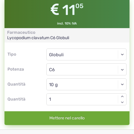
11
05
incl. 10% IVA
Farmaceutico
Lycopodium clavatum
C6
Globuli
Tipo
Tipo
Globuli
Potenza
C6
Globuli
Quantità
Quantità
Mettere nel carello