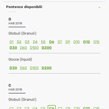
Pontenze disponibili
D
HAB 2018
Globuli (Granuli)
D1
D2
D3
D4
D5
D6
D7
D9
D10
D12
D15
D30
D60
D100
D200
Gocce (liquid)
D30
D60
D100
D200
C
HAB 2018
Globuli (Granuli)
C1
C2
C3
C4
C5
C6
C7
C9
C10
C12
C15