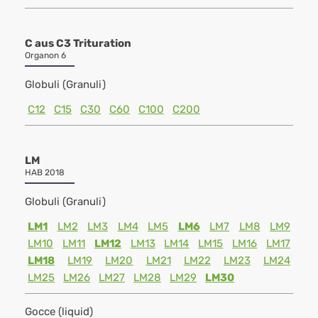
C aus C3 Trituration
Organon 6
Globuli (Granuli)
C12
C15
C30
C60
C100
C200
LM
HAB 2018
Globuli (Granuli)
LM1
LM2
LM3
LM4
LM5
LM6
LM7
LM8
LM9
LM10
LM11
LM12
LM13
LM14
LM15
LM16
LM17
LM18
LM19
LM20
LM21
LM22
LM23
LM24
LM25
LM26
LM27
LM28
LM29
LM30
Gocce (liquid)