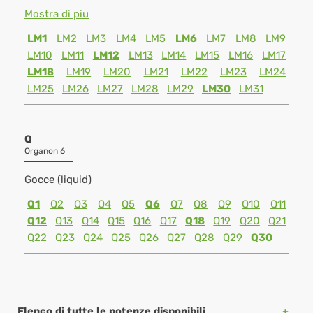
Mostra di piu
LM1
LM2
LM3
LM4
LM5
LM6
LM7
LM8
LM9
LM10
LM11
LM12
LM13
LM14
LM15
LM16
LM17
LM18
LM19
LM20
LM21
LM22
LM23
LM24
LM25
LM26
LM27
LM28
LM29
LM30
LM31
Q
Organon 6
Gocce (liquid)
Q1
Q2
Q3
Q4
Q5
Q6
Q7
Q8
Q9
Q10
Q11
Q12
Q13
Q14
Q15
Q16
Q17
Q18
Q19
Q20
Q21
Q22
Q23
Q24
Q25
Q26
Q27
Q28
Q29
Q30
Elenco di tutte le potenze disponibili