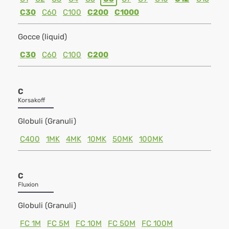
C30
C60
C100
C200
C1000
Gocce (liquid)
C30
C60
C100
C200
C
Korsakoff
Globuli (Granuli)
C400
1MK
4MK
10MK
50MK
100MK
C
Fluxion
Globuli (Granuli)
FC 1M
FC 5M
FC 10M
FC 50M
FC 100M