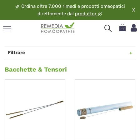
🌿
Ordina oltre 7.000 rimedi e prodotti omeopatici
X
direttamente dal
produttor
🌿
0
pand
ngua
Filtrare
pand
op
Bacchette
Bacchette & Tensori
pand
&
eopatia
Tensori
pand
vizio
pand
guardo