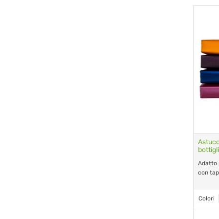
Astucc
bottigl
Adatto p
con tap
Colori