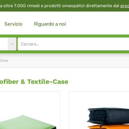
a oltre 7.000 rimedi e prodotti omeopatici direttamente dal
pro
Servizio
Riguardo a noi
Site
search
input
e-Case
rofiber
ofiber & Textile-Case
tile-
se