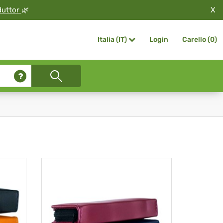
X
duttor
🌿
Login
Carello (
0
)
Italia (IT)