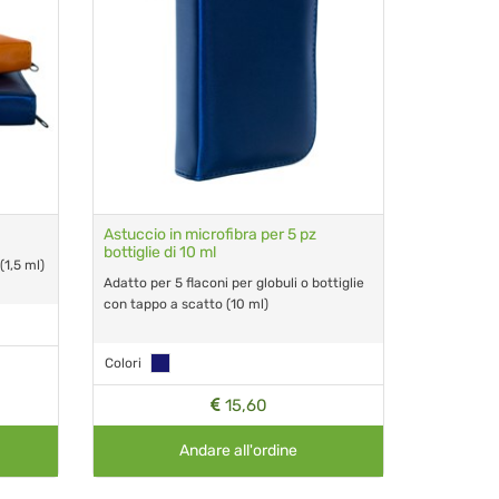
Astuccio in microfibra per 5 pz
bottiglie di 10 ml
1,5 ml)
Adatto per 5 flaconi per globuli o bottiglie
con tappo a scatto (10 ml)
Colori
15,60
Andare all'ordine