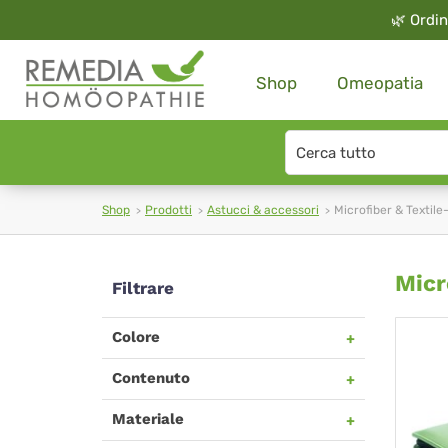
🌿
Ordin
Shop
Omeopatia
Search
type
Shop
Prodotti
Astucci & accessori
Microfiber & Textil
Mic
Micr
Filtrare
&
Colore
Tex
Contenuto
Ca
Materiale