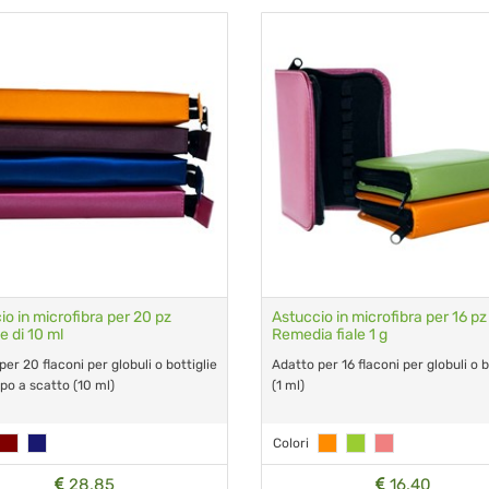
io in microfibra per 20 pz
Astuccio in microfibra per 16 pz
ie di 10 ml
Remedia fiale 1 g
er 20 flaconi per globuli o bottiglie
Adatto per 16 flaconi per globuli o b
po a scatto (10 ml)
(1 ml)
Colori
28,85
16,40