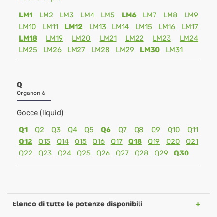
LM1
LM2
LM3
LM4
LM5
LM6
LM7
LM8
LM9
LM10
LM11
LM12
LM13
LM14
LM15
LM16
LM17
LM18
LM19
LM20
LM21
LM22
LM23
LM24
LM25
LM26
LM27
LM28
LM29
LM30
LM31
Q
Organon 6
Gocce (liquid)
Q1
Q2
Q3
Q4
Q5
Q6
Q7
Q8
Q9
Q10
Q11
Q12
Q13
Q14
Q15
Q16
Q17
Q18
Q19
Q20
Q21
Q22
Q23
Q24
Q25
Q26
Q27
Q28
Q29
Q30
Elenco di tutte le potenze disponibili