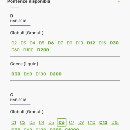
Pontenze disponibili
D
HAB 2018
Globuli (Granuli)
D2
D3
D4
D5
D6
D7
D9
D10
D12
D15
D30
D60
D100
D200
Gocce (liquid)
D30
D60
D100
D200
C
HAB 2018
Globuli (Granuli)
C1
C2
C3
C4
C5
C6
C7
C9
C10
C12
C15