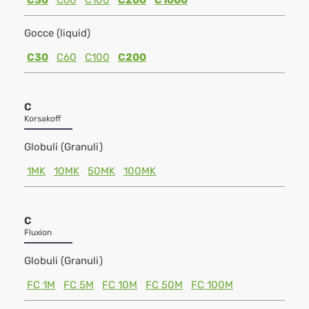
C30
C60
C100
C200
C1000
Gocce (liquid)
C30
C60
C100
C200
C
Korsakoff
Globuli (Granuli)
1MK
10MK
50MK
100MK
C
Fluxion
Globuli (Granuli)
FC 1M
FC 5M
FC 10M
FC 50M
FC 100M