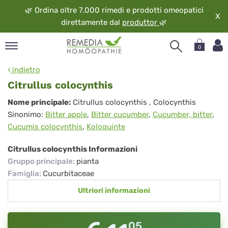
🌿
Ordina oltre 7.000 rimedi e prodotti omeopatici
X
direttamente dal
produttor
🌿
0
pand
indietro
ngua
Citrullus colocynthis
pand
Citrullus
Nome principale:
Citrullus colocynthis
, Colocynthis
op
Sinonimo:
Bitter apple
,
Bitter cucumber
,
Cucumber, bitter
,
colocynthis
pand
Cucumis colocynthis
,
Koloquinte
eopatia
pand
Citrullus colocynthis Informazioni
vizio
Gruppo principale
:
pianta
pand
Famiglia
:
Cucurbitaceae
guardo
Ultriori informazioni
05