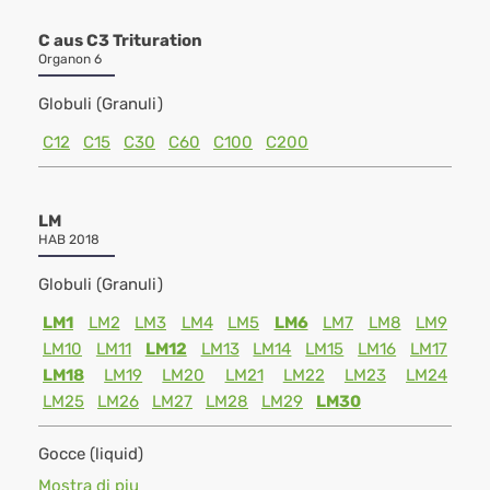
C aus C3 Trituration
Organon 6
Globuli (Granuli)
C12
C15
C30
C60
C100
C200
LM
HAB 2018
Globuli (Granuli)
LM1
LM2
LM3
LM4
LM5
LM6
LM7
LM8
LM9
LM10
LM11
LM12
LM13
LM14
LM15
LM16
LM17
LM18
LM19
LM20
LM21
LM22
LM23
LM24
LM25
LM26
LM27
LM28
LM29
LM30
Gocce (liquid)
Mostra di piu