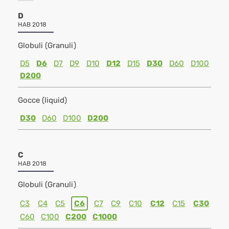
D
HAB 2018
Globuli (Granuli)
D5
D6
D7
D9
D10
D12
D15
D30
D60
D100
D200
Gocce (liquid)
D30
D60
D100
D200
C
HAB 2018
Globuli (Granuli)
C3
C4
C5
C6
C7
C9
C10
C12
C15
C30
C60
C100
C200
C1000