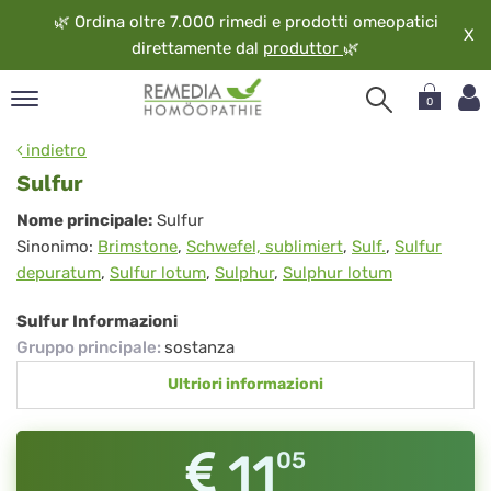
🌿
Ordina oltre 7.000 rimedi e prodotti omeopatici
X
direttamente dal
produttor
🌿
0
pand
indietro
ngua
Sulfur
pand
Sulfur
Nome principale:
Sulfur
op
Sinonimo:
Brimstone
,
Schwefel, sublimiert
,
Sulf.
,
Sulfur
pand
depuratum
,
Sulfur lotum
,
Sulphur
,
Sulphur lotum
eopatia
pand
Sulfur Informazioni
vizio
Gruppo principale
:
sostanza
pand
Ultriori informazioni
guardo
11
05