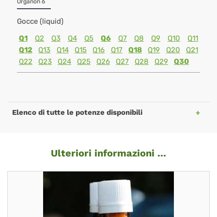
Organon 6
Gocce (liquid)
Q1
Q2
Q3
Q4
Q5
Q6
Q7
Q8
Q9
Q10
Q11
Q12
Q13
Q14
Q15
Q16
Q17
Q18
Q19
Q20
Q21
Q22
Q23
Q24
Q25
Q26
Q27
Q28
Q29
Q30
Elenco di tutte le potenze disponibili
Ulteriori informazioni ...