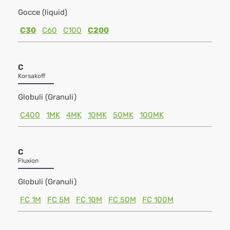
Gocce (liquid)
C30
C60
C100
C200
C
Korsakoff
Globuli (Granuli)
C400
1MK
4MK
10MK
50MK
100MK
C
Fluxion
Globuli (Granuli)
FC 1M
FC 5M
FC 10M
FC 50M
FC 100M