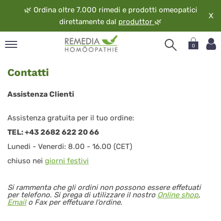
🌿
Ordina oltre 7.000 rimedi e prodotti omeopatici
X
direttamente dal
produttor
🌿
0
pand
Contatti
ngua
pand
Assistenza Clienti
op
pand
Assistenza gratuita per il tuo ordine:
eopatia
TEL: +43 2682 622 20 66
pand
Lunedi - Venerdi: 8.00 - 16.00 (CET)
vizio
chiuso nei
giorni festivi
pand
guardo
Si rammenta che gli ordini non possono essere effetuati
per telefono. Si prega di utilizzare il nostro
Online shop
,
Email
o Fax per effetuare l’ordine.