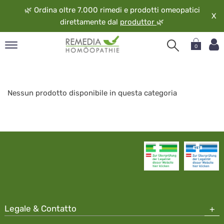
🌿
Ordina oltre 7.000 rimedi e prodotti omeopatici
X
direttamente dal
produttor
🌿
0
pand
ngua
Fiori
pand
Nessun prodotto disponibile in questa categoria
di
op
Bach
pand
eopatia
pand
vizio
pand
guardo
Legale & Contatto