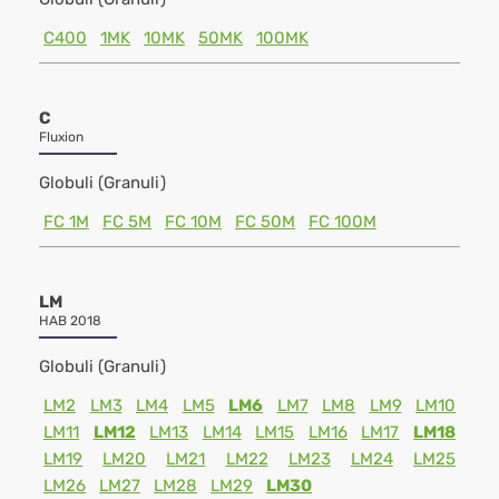
C400
1MK
10MK
50MK
100MK
C
Fluxion
Globuli (Granuli)
FC 1M
FC 5M
FC 10M
FC 50M
FC 100M
LM
HAB 2018
Globuli (Granuli)
LM2
LM3
LM4
LM5
LM6
LM7
LM8
LM9
LM10
LM11
LM12
LM13
LM14
LM15
LM16
LM17
LM18
LM19
LM20
LM21
LM22
LM23
LM24
LM25
LM26
LM27
LM28
LM29
LM30