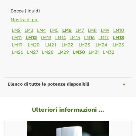
Gocce (liquid)
Mostra di piu
LM2
LM3
LM4
LM5
LM6
LM7
LM8
LM9
LM10
LM11
LM12
LM13
LM14
LM15
LM16
LM17
LM18
LM19
LM20
LM21
LM22
LM23
LM24
LM25
LM26
LM27
LM28
LM29
LM30
LM31
LM32
Elenco di tutte le potenze disponibili
Ulteriori informazioni ...