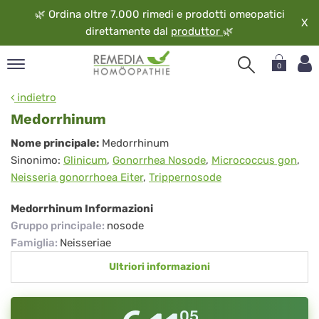
🌿
Ordina oltre 7.000 rimedi e prodotti omeopatici
X
direttamente dal
produttor
🌿
0
pand
indietro
ngua
Medorrhinum
pand
Medorrhinum
Nome principale:
Medorrhinum
op
Sinonimo:
Glinicum
,
Gonorrhea Nosode
,
Micrococcus gon
,
pand
Neisseria gonorrhoea Eiter
,
Trippernosode
eopatia
pand
Medorrhinum Informazioni
vizio
Gruppo principale
:
nosode
pand
Famiglia
:
Neisseriae
guardo
Ultriori informazioni
05