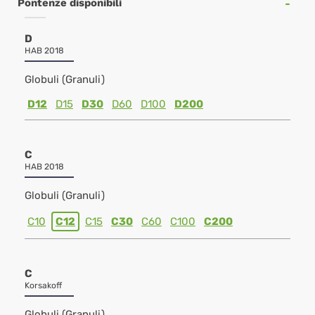
Pontenze disponibili
D
HAB 2018
Globuli (Granuli)
D12
D15
D30
D60
D100
D200
C
HAB 2018
Globuli (Granuli)
C10
C12
C15
C30
C60
C100
C200
C
Korsakoff
Globuli (Granuli)