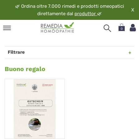
🌿
Ordina oltre 7.000 rimedi e prodotti omeopatici
X
direttamente dal
produttor
🌿
0
pand
ngua
Filtrare
pand
op
Buono
Buono regalo
pand
regalo
eopatia
pand
vizio
pand
guardo