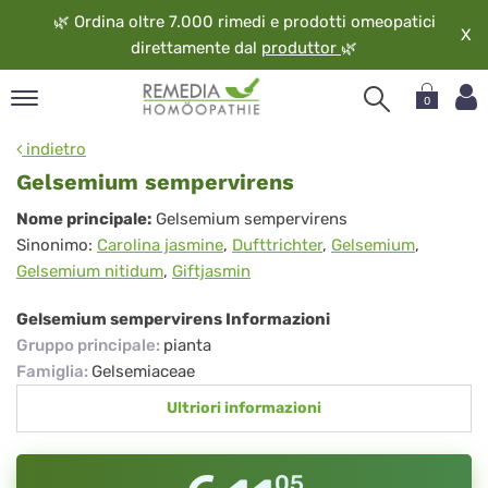
🌿
Ordina oltre 7.000 rimedi e prodotti omeopatici
X
direttamente dal
produttor
🌿
0
pand
indietro
ngua
Gelsemium sempervirens
pand
Gelsemium
Nome principale:
Gelsemium sempervirens
op
Sinonimo:
Carolina jasmine
,
Dufttrichter
,
Gelsemium
,
sempervirens
pand
Gelsemium nitidum
,
Giftjasmin
eopatia
pand
Gelsemium sempervirens Informazioni
vizio
Gruppo principale
:
pianta
pand
Famiglia
:
Gelsemiaceae
guardo
Ultriori informazioni
05