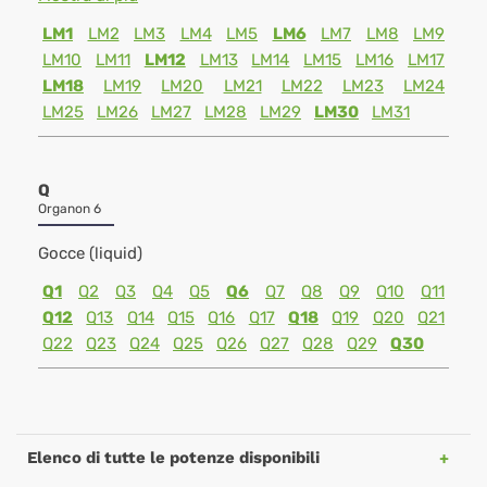
LM1
LM2
LM3
LM4
LM5
LM6
LM7
LM8
LM9
LM10
LM11
LM12
LM13
LM14
LM15
LM16
LM17
LM18
LM19
LM20
LM21
LM22
LM23
LM24
LM25
LM26
LM27
LM28
LM29
LM30
LM31
Q
Organon 6
Gocce (liquid)
Q1
Q2
Q3
Q4
Q5
Q6
Q7
Q8
Q9
Q10
Q11
Q12
Q13
Q14
Q15
Q16
Q17
Q18
Q19
Q20
Q21
Q22
Q23
Q24
Q25
Q26
Q27
Q28
Q29
Q30
Elenco di tutte le potenze disponibili