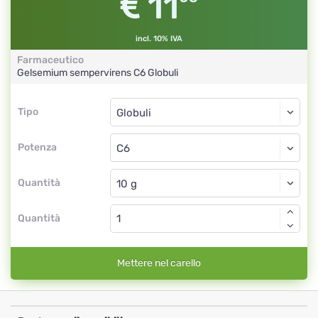
11
incl. 10% IVA
Farmaceutico
Gelsemium sempervirens
C6
Globuli
Tipo
Tipo
Globuli
Potenza
C6
Globuli
Quantità
Quantità
Mettere nel carello