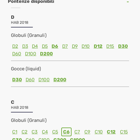
Pontenze disponibili
D
HAB 2018
Globuli (Granuli)
D2
D3
D4
D5
D6
D7
D9
D10
D12
D15
D30
D60
D100
D200
Gocce (liquid)
D30
D60
D100
D200
C
HAB 2018
Globuli (Granuli)
C1
C2
C3
C4
C5
C6
C7
C9
C10
C12
C15