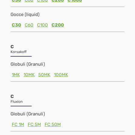
C30
C60
C100
C200
C1000
Gocce (liquid)
C30
C60
C100
C200
C
Korsakoff
Globuli (Granuli)
1MK
10MK
50MK
100MK
C
Fluxion
Globuli (Granuli)
FC 1M
FC 5M
FC 50M