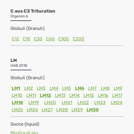
C aus C3 Trituration
Organon 6
Globuli (Granuli)
C12
C15
C30
C60
C100
C200
LM
HAB 2018
Globuli (Granuli)
LM1
LM2
LM3
LM4
LM5
LM6
LM7
LM8
LM9
LM10
LM11
LM12
LM13
LM14
LM15
LM16
LM17
LM18
LM19
LM20
LM21
LM22
LM23
LM24
LM25
LM26
LM27
LM28
LM29
LM30
Gocce (liquid)
Mostra di piu