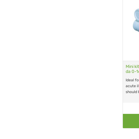
Mini ki
da 0-16
Ideal fo
acute i
should 