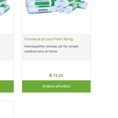
Farmacia di casa Peter König
Homeopathic remedy set for simple
medical care at home.
73,20
Andare all'ordine