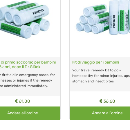
t di primo soccorso per bambini
kit di viaggio per i bambini
 anni, dopo il Dr.Glück
Your travel remedy kit to go -
r first aid in emergency cases, for
homeopathy for minor injuries, ups
llnesses or injuries if the remedy
stomach and insect bites
be administered immediately.
61,00
36,60
Andare all'ordine
Andare all'ordine