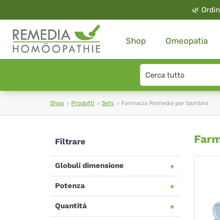
🌿
Ordin
Shop
Omeopatia
Search
type
Shop
Prodotti
Sets
Farmacia Remedia per bambini
Fa
Farm
Filtrare
Re
Globuli dimensione
per
Potenza
bam
Quantitá