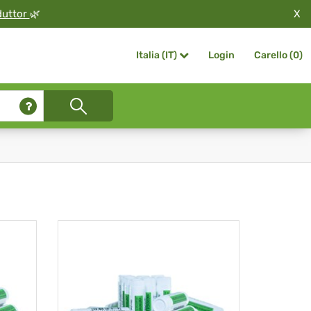
X
duttor
🌿
Login
Carello (
0
)
Italia (IT)