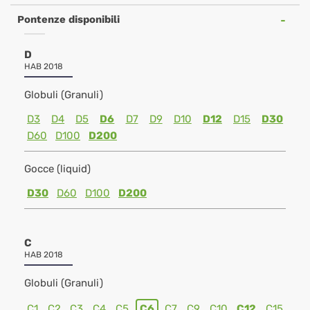
Pontenze disponibili
D
HAB 2018
Globuli (Granuli)
D3
D4
D5
D6
D7
D9
D10
D12
D15
D30
D60
D100
D200
Gocce (liquid)
D30
D60
D100
D200
C
HAB 2018
Globuli (Granuli)
C1
C2
C3
C4
C5
C6
C7
C9
C10
C12
C15