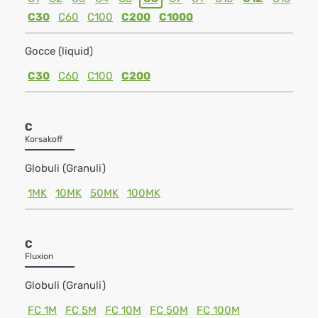
C30
C60
C100
C200
C1000
Gocce (liquid)
C30
C60
C100
C200
C
Korsakoff
Globuli (Granuli)
1MK
10MK
50MK
100MK
C
Fluxion
Globuli (Granuli)
FC 1M
FC 5M
FC 10M
FC 50M
FC 100M