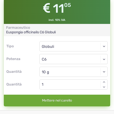
11
05
incl. 10% IVA
Farmaceutico
Euspongia officinalis
C6
Globuli
Tipo
Tipo
Globuli
Potenza
C6
Globuli
Quantità
Quantità
Mettere nel carello