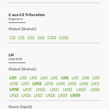
C aus C3 Trituration
Organon 6
Globuli (Granuli)
C12
C15
C30
C60
C100
C200
LM
HAB 2018
Globuli (Granuli)
LM1
LM2
LM3
LM4
LM5
LM6
LM7
LM8
LM9
LM10
LM11
LM12
LM13
LM14
LM15
LM16
LM17
LM18
LM19
LM20
LM21
LM22
LM23
LM24
LM25
LM26
LM27
LM28
LM29
LM30
Gocce (liquid)