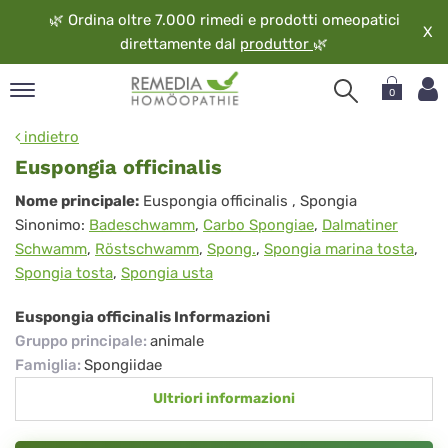
🌿
Ordina oltre 7.000 rimedi e prodotti omeopatici
X
direttamente dal
produttor
🌿
0
pand
indietro
ngua
Euspongia officinalis
pand
Euspongia
Nome principale:
Euspongia officinalis
, Spongia
op
Sinonimo:
Badeschwamm
,
Carbo Spongiae
,
Dalmatiner
officinalis
pand
Schwamm
,
Röstschwamm
,
Spong.
,
Spongia marina tosta
,
eopatia
Spongia tosta
,
Spongia usta
pand
vizio
Euspongia officinalis Informazioni
pand
Gruppo principale
:
animale
guardo
Famiglia
:
Spongiidae
Ultriori informazioni