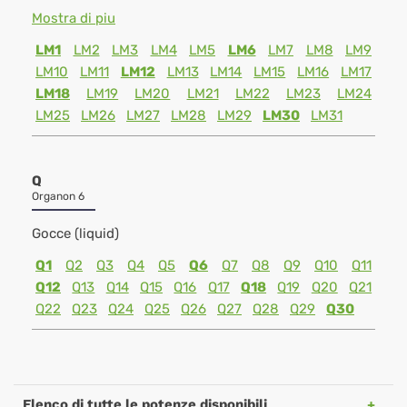
Mostra di piu
LM1
LM2
LM3
LM4
LM5
LM6
LM7
LM8
LM9
LM10
LM11
LM12
LM13
LM14
LM15
LM16
LM17
LM18
LM19
LM20
LM21
LM22
LM23
LM24
LM25
LM26
LM27
LM28
LM29
LM30
LM31
Q
Organon 6
Gocce (liquid)
Q1
Q2
Q3
Q4
Q5
Q6
Q7
Q8
Q9
Q10
Q11
Q12
Q13
Q14
Q15
Q16
Q17
Q18
Q19
Q20
Q21
Q22
Q23
Q24
Q25
Q26
Q27
Q28
Q29
Q30
Elenco di tutte le potenze disponibili