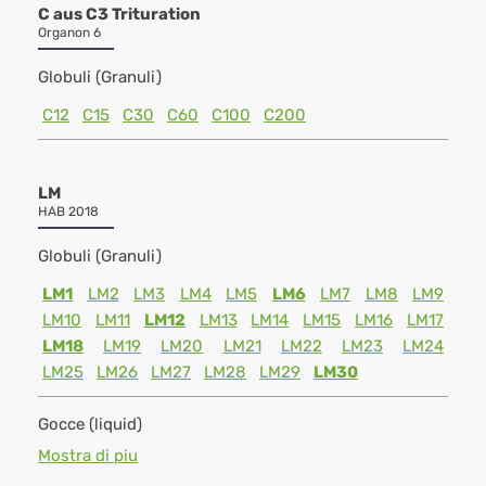
C aus C3 Trituration
Organon 6
Globuli (Granuli)
C12
C15
C30
C60
C100
C200
LM
HAB 2018
Globuli (Granuli)
LM1
LM2
LM3
LM4
LM5
LM6
LM7
LM8
LM9
LM10
LM11
LM12
LM13
LM14
LM15
LM16
LM17
LM18
LM19
LM20
LM21
LM22
LM23
LM24
LM25
LM26
LM27
LM28
LM29
LM30
Gocce (liquid)
Mostra di piu