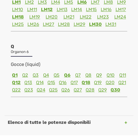
LM1
LM2
LM3
LM4
LM5
LM6
LM7
LM8
LM9
LM10
LM11
LM12
LM13
LM14
LM15
LM16
LM17
LM18
LM19
LM20
LM21
LM22
LM23
LM24
LM25
LM26
LM27
LM28
LM29
LM30
LM31
Q
Organon 6
Gocce (liquid)
Q1
Q2
Q3
Q4
Q5
Q6
Q7
Q8
Q9
Q10
Q11
Q12
Q13
Q14
Q15
Q16
Q17
Q18
Q19
Q20
Q21
Q22
Q23
Q24
Q25
Q26
Q27
Q28
Q29
Q30
Elenco di tutte le potenze disponibili