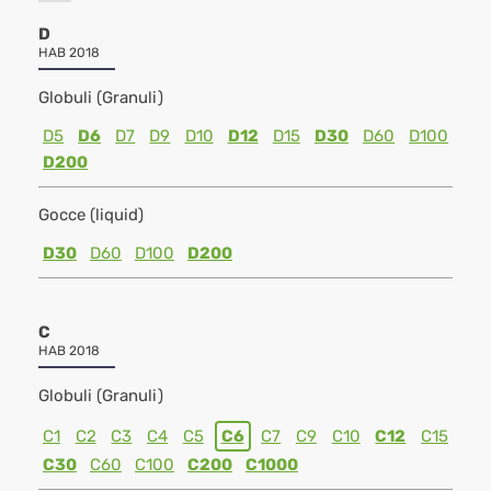
D
HAB 2018
Globuli (Granuli)
D5
D6
D7
D9
D10
D12
D15
D30
D60
D100
D200
Gocce (liquid)
D30
D60
D100
D200
C
HAB 2018
Globuli (Granuli)
C1
C2
C3
C4
C5
C6
C7
C9
C10
C12
C15
C30
C60
C100
C200
C1000