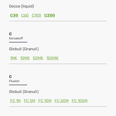
Gocce (liquid)
C30
C60
C100
C200
C
Korsakoff
Globuli (Granuli)
1MK
10MK
50MK
100MK
C
Fluxion
Globuli (Granuli)
FC 1M
FC 5M
FC 10M
FC 50M
FC 100M