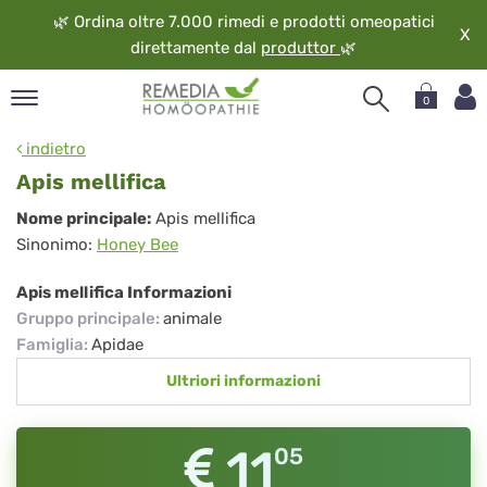
🌿
Ordina oltre 7.000 rimedi e prodotti omeopatici
X
direttamente dal
produttor
🌿
0
pand
indietro
ngua
Apis mellifica
pand
Apis
Nome principale:
Apis mellifica
op
Sinonimo:
Honey Bee
mellifica
pand
eopatia
Apis mellifica Informazioni
pand
Gruppo principale
:
animale
vizio
Famiglia
:
Apidae
pand
Ultriori informazioni
guardo
11
05