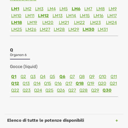
LM1
LM2
LM3
LM4
LM5
LM6
LM7
LM8
LM9
LM10
LM11
LM12
LM13
LM14
LM15
LM16
LM17
LM18
LM19
LM20
LM21
LM22
LM23
LM24
LM25
LM26
LM27
LM28
LM29
LM30
LM31
Q
Organon 6
Gocce (liquid)
Q1
Q2
Q3
Q4
Q5
Q6
Q7
Q8
Q9
Q10
Q11
Q12
Q13
Q14
Q15
Q16
Q17
Q18
Q19
Q20
Q21
Q22
Q23
Q24
Q25
Q26
Q27
Q28
Q29
Q30
Elenco di tutte le potenze disponibili