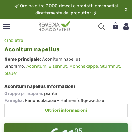
🌿
Ordina oltre 7.000 rimedi e prodotti omeopatici
X
direttamente dal
produttor
🌿
0
pand
indietro
ngua
Aconitum napellus
pand
Aconitum
Nome principale:
Aconitum napellus
op
Sinonimo:
Aconitum
,
Eisenhut
,
Mönchskappe
,
Sturmhut,
napellus
pand
blauer
eopatia
pand
Aconitum napellus Informazioni
vizio
Gruppo principale
:
pianta
pand
Famiglia
:
Ranunculaceae - Hahnenfußgewächse
guardo
Ultriori informazioni
05