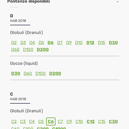
Pontenze disponibili
D
HAB 2018
Globuli (Granuli)
D2
D3
D4
D5
D6
D7
D9
D10
D12
D15
D30
D60
D100
D200
Gocce (liquid)
D30
D60
D100
D200
C
HAB 2018
Globuli (Granuli)
C2
C3
C4
C5
C6
C7
C9
C10
C12
C15
C30