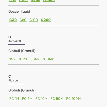
C60
C100
C200
C1000
Gocce (liquid)
C30
C60
C100
C200
C
Korsakoff
Globuli (Granuli)
1MK
10MK
50MK
100MK
C
Fluxion
Globuli (Granuli)
FC 1M
FC 5M
FC 10M
FC 50M
FC 100M