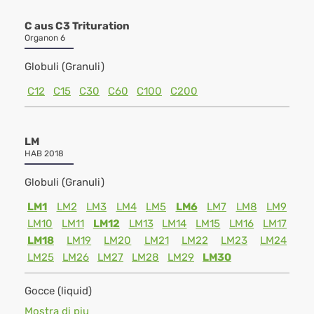
C aus C3 Trituration
Organon 6
Globuli (Granuli)
C12
C15
C30
C60
C100
C200
LM
HAB 2018
Globuli (Granuli)
LM1
LM2
LM3
LM4
LM5
LM6
LM7
LM8
LM9
LM10
LM11
LM12
LM13
LM14
LM15
LM16
LM17
LM18
LM19
LM20
LM21
LM22
LM23
LM24
LM25
LM26
LM27
LM28
LM29
LM30
Gocce (liquid)
Mostra di piu