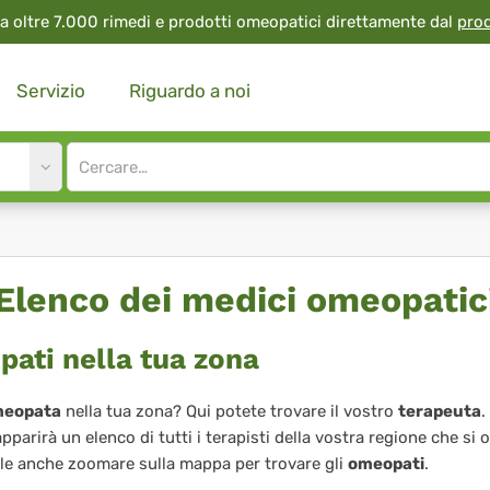
a oltre 7.000 rimedi e prodotti omeopatici direttamente dal
pro
Servizio
Riguardo a noi
Site
search
input
Elenco dei medici omeopatic
ati nella tua zona
eopata
nella tua zona? Qui potete trovare il vostro
terapeuta
.
apparirà un elenco di tutti i terapisti della vostra regione che si
ile anche zoomare sulla mappa per trovare gli
omeopati
.