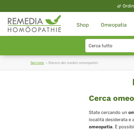
🌿
Ordin
Shop
Omeopatia
Search
type
Servizio
Elenco dei medici omeopatici
Elenco
dei
medici
Cerca omeop
omeopatici
State cercando un
om
località desiderata e 
omeopatia
. È possib