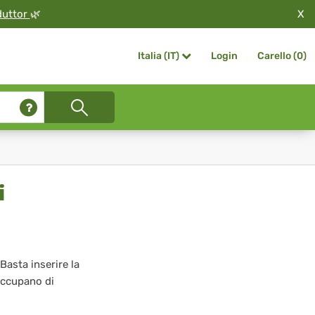
X
duttor
🌿
Login
Carello (
0
)
Italia (IT)
i
 Basta inserire la
 occupano di