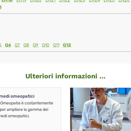
LM18
LM19
LM20
LM21
LM22
LM23
LM24
LM25
LM26
0
5
Q6
Q7
Q8
Q9
Q10
Q11
Q12
Ulteriori informazioni ...
imedi omeopatici
 Omeopatia è costantemente
 per ampliare la gamma dei
imedi omeopatici.