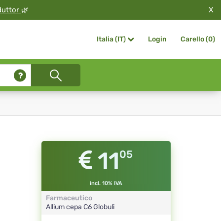
X
duttor
🌿
Login
Carello (
0
)
Italia (IT)
11
05
incl. 10% IVA
Farmaceutico
Allium cepa
C6
Globuli