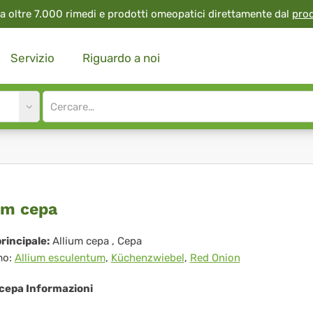
a oltre 7.000 rimedi e prodotti omeopatici direttamente dal
pro
Servizio
Riguardo a noi
Site
search
input
ium
um cepa
pa
rincipale:
Allium cepa
, Cepa
mo:
Allium esculentum
,
Küchenzwiebel
,
Red Onion
 cepa Informazioni