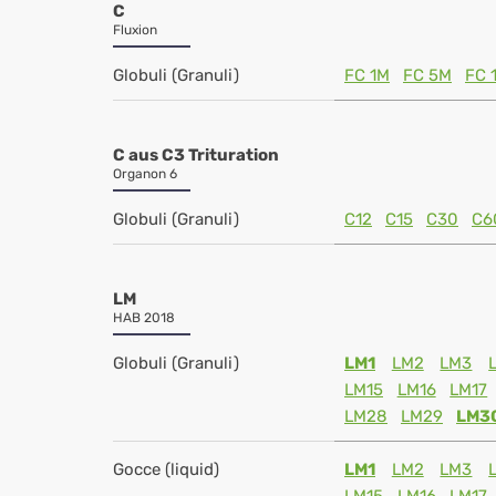
C
Fluxion
Globuli (Granuli)
FC 1M
FC 5M
FC 
C aus C3 Trituration
Organon 6
Globuli (Granuli)
C12
C15
C30
C6
LM
HAB 2018
Globuli (Granuli)
LM1
LM2
LM3
LM15
LM16
LM17
LM28
LM29
LM3
Gocce (liquid)
LM1
LM2
LM3