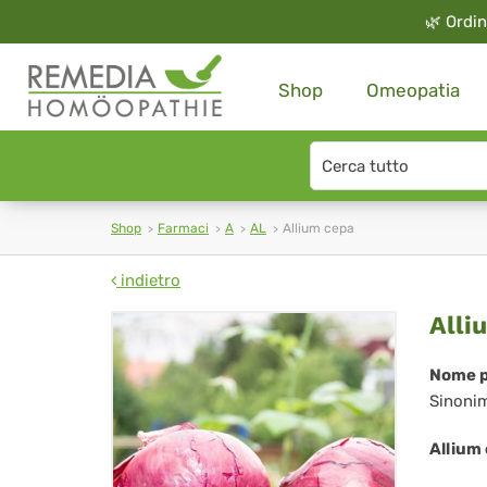
🌿
Ordin
Shop
Omeopatia
Search
type
Shop
Farmaci
A
AL
Allium cepa
indietro
All
Alli
ce
Nome p
Sinoni
Allium