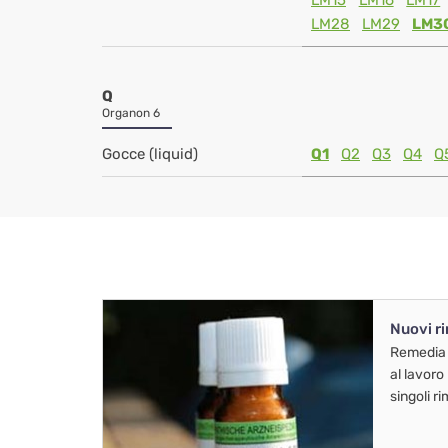
LM15
LM16
LM17
LM28
LM29
LM3
Q
Organon 6
Gocce (liquid)
Q1
Q2
Q3
Q4
Q
Nuovi r
Remedia
al lavoro
singoli r