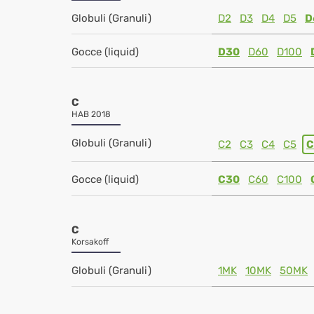
Globuli (Granuli)
D2
D3
D4
D5
D
Gocce (liquid)
D30
D60
D100
C
HAB 2018
Globuli (Granuli)
C2
C3
C4
C5
C
Gocce (liquid)
C30
C60
C100
C
Korsakoff
Globuli (Granuli)
1MK
10MK
50MK