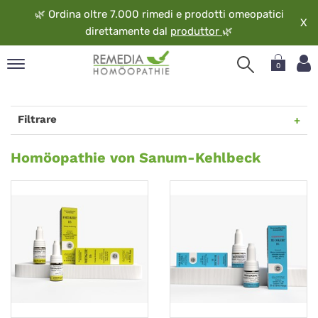
🌿
Ordina oltre 7.000 rimedi e prodotti omeopatici
X
direttamente dal
produttor
🌿
0
pand
ngua
Filtrare
pand
op
Homöopathie
Homöopathie von Sanum-Kehlbeck
pand
von
eopatia
Sanum-
pand
vizio
Kehlbeck
pand
guardo