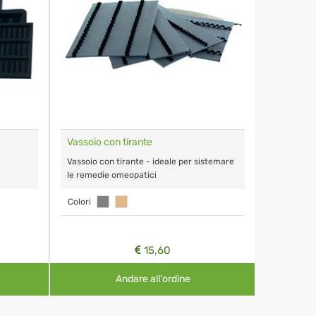
Vassoio con tirante
Astuccio 
12 pezzi
Vassoio con tirante - ideale per sistemare
Handmade l
le remedie omeopatici
Remedia 1
Colori
Colori
15,60
Andare all'ordine