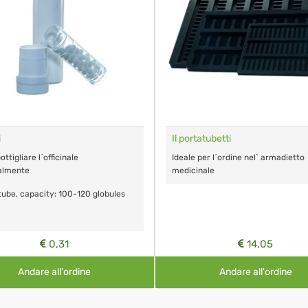
i
Il portatubetti
ttigliare l´officinale
Ideale per l´ordine nel` armadietto
almente
medicinale
ube, capacity: 100-120 globules
0,31
14,05
Andare all'ordine
Andare all'ordine