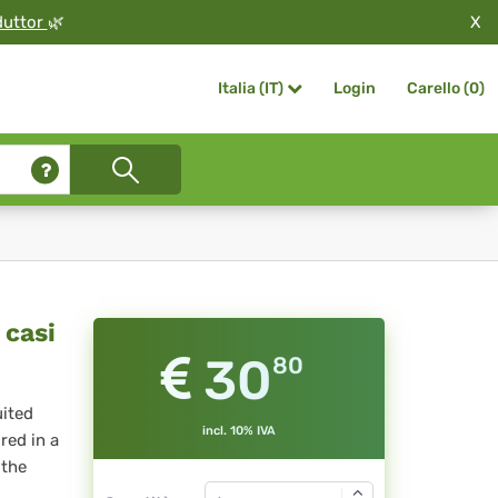
X
duttor
🌿
Login
Carello (
0
)
Italia (IT)
 casi
30
80
uited
incl. 10% IVA
red in a
 the