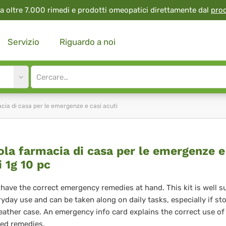
a oltre 7.000 rimedi e prodotti omeopatici direttamente dal
pro
Servizio
Riguardo a noi
Site
search
input
cia di casa per le emergenze e casi acuti
cola
ola farmacia di casa per le emergenze e
i 1g 10 pc
macia
have the correct emergency remedies at hand. This kit is well s
ryday use and can be taken along on daily tasks, especially if sto
sa
 leather case. An emergency info card explains the correct use of
ed remedies.