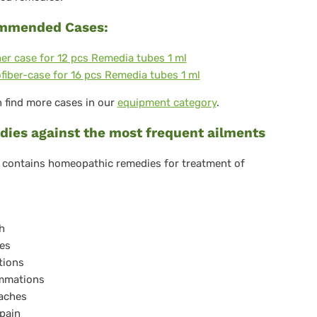
mmended Cases:
ergenze
er case for 12 pcs Remedia tubes 1 ml
fiber-case for 16 pcs Remedia tubes 1 ml
 find more cases in our
equipment category
.
i
ies against the most frequent ailments
ti
t contains homeopathic remedies for treatment of
s
h
es
tions
ammations
aches
 pain