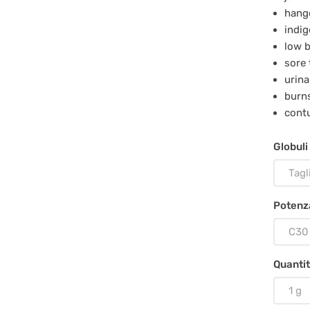
hang
indig
low b
sore 
urina
burn
cont
Globuli
Tagl
Potenz
C30
Quanti
1 g