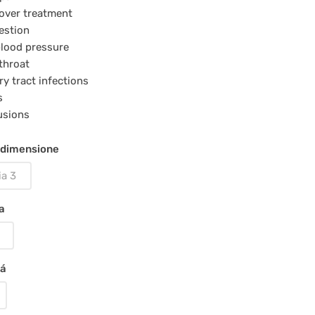
over treatment
estion
lood pressure
throat
ry tract infections
s
usions
 dimensione
ia 3
a
tá