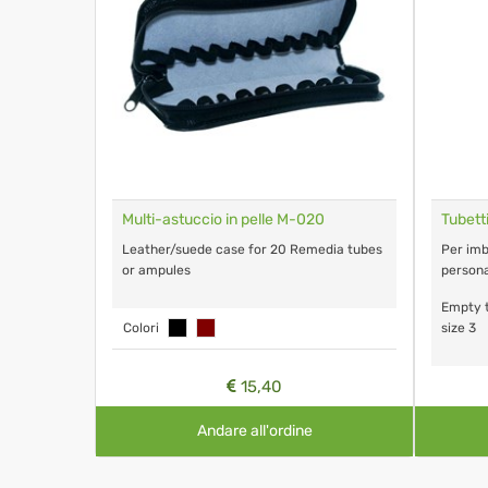
 pz
Multi-astuccio in pelle M-020
Tubett
Leather/suede case for 20 Remedia tubes
Per imbo
o bottiglie
or ampules
person
Empty t
Colori
size 3
15,40
Andare all'ordine