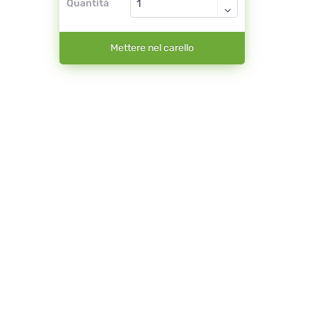
Quantità
Mettere nel carello