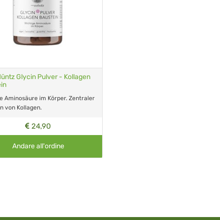
üntz Glycin Pulver - Kollagen
in
e Aminosäure im Körper. Zentraler
n von Kollagen.
24,90
Andare all'ordine