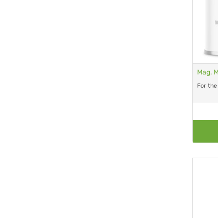
Mag. M
For the