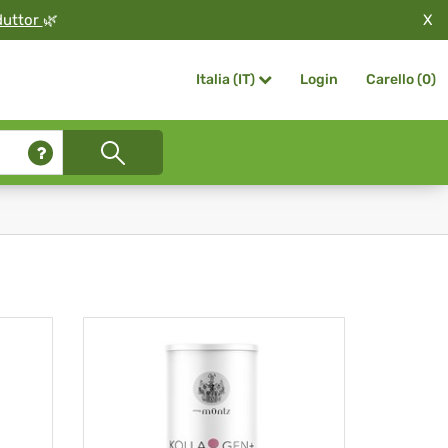
X
duttor
🌿
Login
Carello (
0
)
Italia (IT)