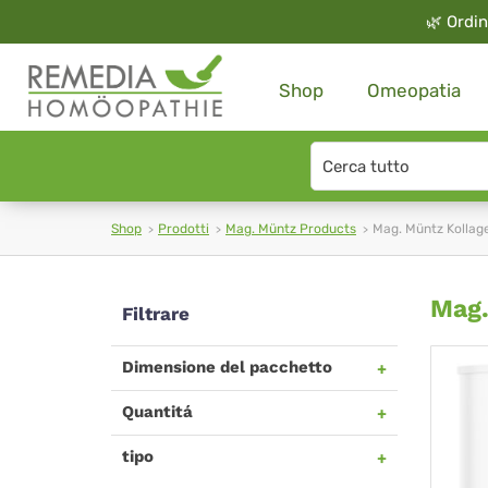
🌿
Ordin
Shop
Omeopatia
Search
type
Shop
Prodotti
Mag. Müntz Products
Mag. Müntz Kollag
Ma
Mag.
Filtrare
Mü
Dimensione del pacchetto
Kol
Quantitá
tipo