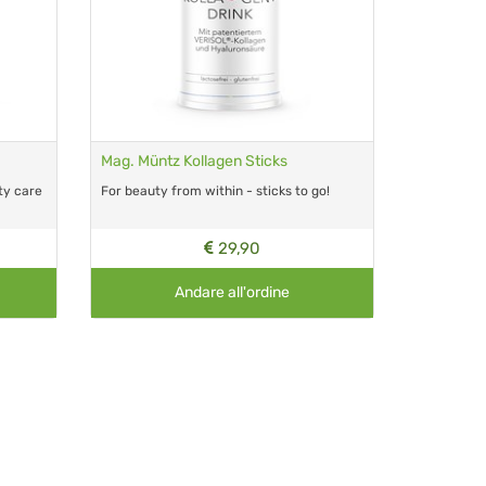
Mag. Müntz Kollagen Sticks
ty care
For beauty from within - sticks to go!
29,90
Andare all'ordine