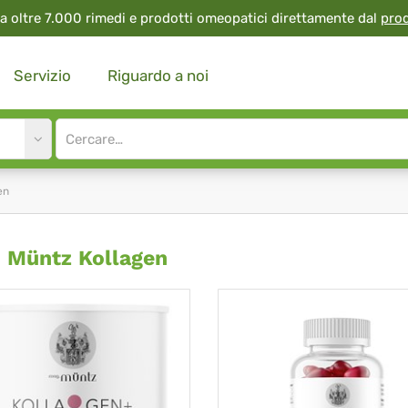
a oltre 7.000 rimedi e prodotti omeopatici direttamente dal
pro
Servizio
Riguardo a noi
Site
search
input
en
g.
 Müntz Kollagen
ntz
lagen