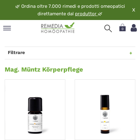
🌿
Ordina oltre 7.000 rimedi e prodotti omeopatici
X
direttamente dal
produttor
🌿
0
pand
ngua
Filtrare
pand
op
Mag.
Mag. Müntz Körperpflege
pand
Müntz
eopatia
Körperpflege
pand
vizio
pand
guardo