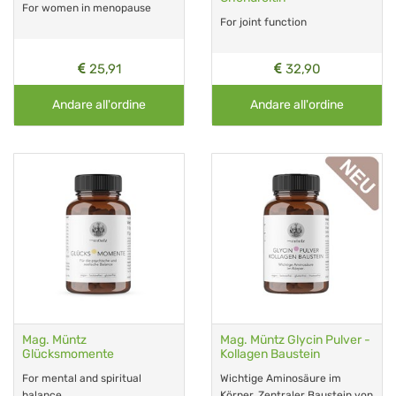
For women in menopause
For joint function
25,91
32,90
Andare all'ordine
Andare all'ordine
Mag. Müntz
Mag. Müntz Glycin Pulver -
Glücksmomente
Kollagen Baustein
For mental and spiritual
Wichtige Aminosäure im
balance
Körper. Zentraler Baustein von