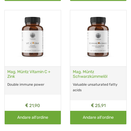
Mag. Müntz Vitamin C +
Mag. Müntz
Zink
Schwarzkümmelöl
Double immune power
Valuable unsaturated fatty
acids
21,90
25,91
Andare all'ordine
Andare all'ordine