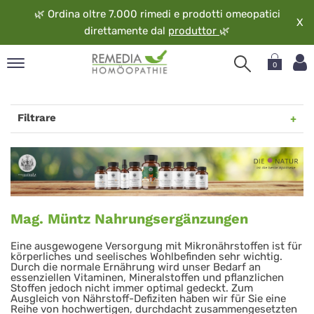
🌿
Ordina oltre 7.000 rimedi e prodotti omeopatici
X
direttamente dal
produttor
🌿
0
pand
ngua
Filtrare
pand
op
Mag.
pand
Müntz
eopatia
Nahrungsergänzungen
pand
Mag. Müntz Nahrungsergänzungen
vizio
pand
Eine ausgewogene Versorgung mit Mikronährstoffen ist für
guardo
körperliches und seelisches Wohlbefinden sehr wichtig.
Durch die normale Ernährung wird unser Bedarf an
essenziellen Vitaminen, Mineralstoffen und pflanzlichen
Stoffen jedoch nicht immer optimal gedeckt. Zum
Ausgleich von Nährstoff-Defiziten haben wir für Sie eine
Reihe von hochwertigen, durchdacht zusammengesetzten