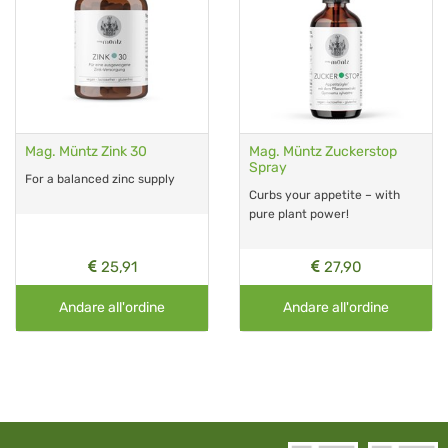
Mag. Müntz Zink 30
Mag. Müntz Zuckerstop
Spray
For a balanced zinc supply
Curbs your appetite – with
pure plant power!
25,91
27,90
Andare all'ordine
Andare all'ordine