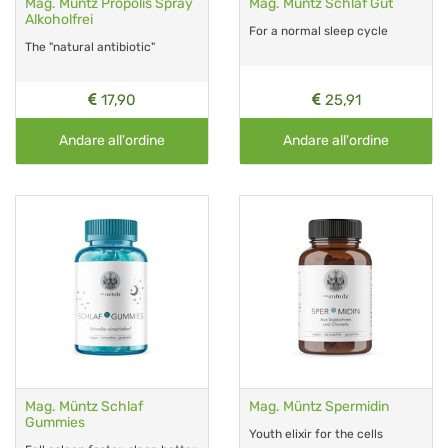
Mag. Müntz Propolis Spray
Mag. Müntz Schlaf Gut
Alkoholfrei
For a normal sleep cycle
The "natural antibiotic"
17,90
25,91
Andare all'ordine
Andare all'ordine
Mag. Müntz Schlaf
Mag. Müntz Spermidin
Gummies
Youth elixir for the cells