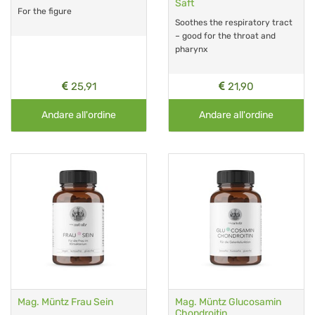
Saft
For the figure
Soothes the respiratory tract
– good for the throat and
pharynx
25,91
21,90
Andare all'ordine
Andare all'ordine
Mag. Müntz Frau Sein
Mag. Müntz Glucosamin
Chondroitin