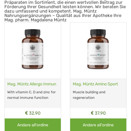
Präparaten im Sortiment, die einen wertvollen Beitrag zur
Förderung Ihrer Gesundheit leisten können. Wir beraten Sie
dazu umfassend und kompetent. Mag. Müntz
Nahrungsergänzungen – Qualität aus Ihrer Apotheke Ihre
Mag. pharm. Magdalena Müntz
Mag. Müntz Allergo Immun
Mag. Müntz Amino Sport
With vitamin C, D and zinc for
Muscle building and
normal immune function
regeneration
32,90
37,90
Andare all'ordine
Andare all'ordine