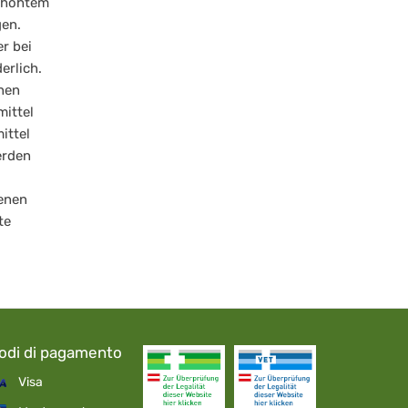
erhöhtem
gen.
r bei
erlich.
nen
ittel
ittel
erden
enen
te
odi di pagamento
Visa