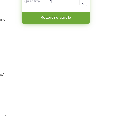
Quantità
Mettere nel carello
und
.1.