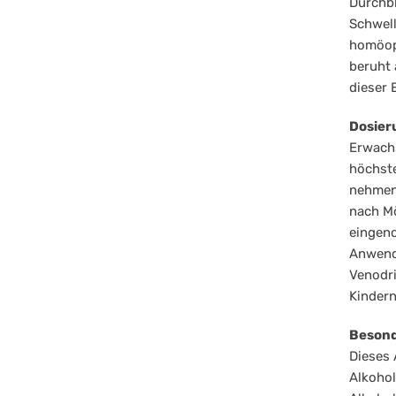
Durchb
Schwell
homöop
beruht 
dieser 
Dosier
Erwachs
höchste
nehmen 
nach Mö
eingeno
Anwend
Venodri
Kindern
Besond
Dieses 
Alkohol