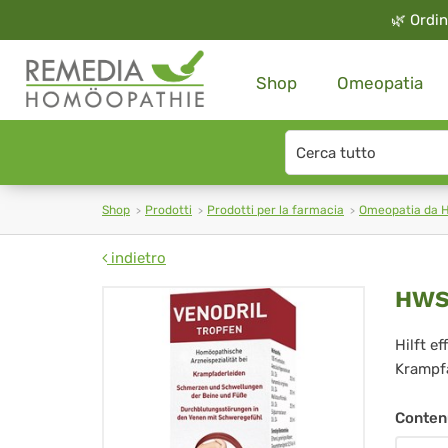
🌿
Ordin
Shop
Omeopatia
Search
type
Shop
Prodotti
Prodotti per la farmacia
Omeopatia da 
indietro
HW
HWS 
Ven
Hilft e
Krampf
Tro
zu
Conten