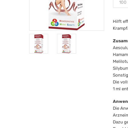
Ei
100 
10
Hilft e
Krampf
Zusamm
Aesculu
Hamamel
Melilotu
Silybum
Sonstig
Die vol
1 ml en
Anwen
Die An
Arzneim
Dazu g