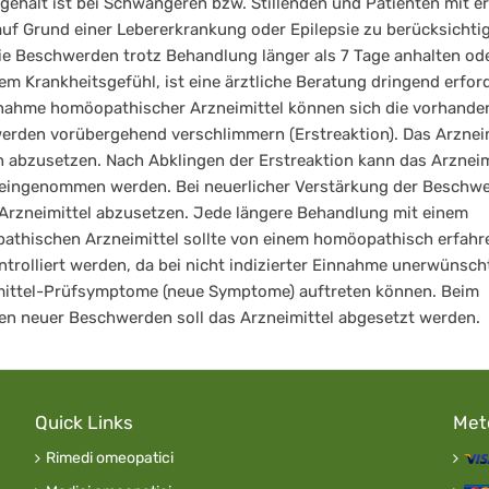
gehalt ist bei Schwangeren bzw. Stillenden und Patienten mit 
auf Grund einer Lebererkrankung oder Epilepsie zu berücksichti
e Beschwerden trotz Behandlung länger als 7 Tage anhalten ode
m Krankheitsgefühl, ist eine ärztliche Beratung dringend erford
nahme homöopathischer Arzneimittel können sich die vorhande
rden vorübergehend verschlimmern (Erstreaktion). Das Arzneim
n abzusetzen. Nach Abklingen der Erstreaktion kann das Arzneim
eingenommen werden. Bei neuerlicher Verstärkung der Beschw
 Arzneimittel abzusetzen. Jede längere Behandlung mit einem
thischen Arzneimittel sollte von einem homöopathisch erfahr
ntrolliert werden, da bei nicht indizierter Einnahme unerwünsch
mittel-Prüfsymptome (neue Symptome) auftreten können. Beim
en neuer Beschwerden soll das Arzneimittel abgesetzt werden.
Quick Links
Met
Rimedi omeopatici