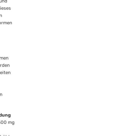
 und
ieses
n
Formen
rmen
erden
eiten
an
ndung
 300 mg