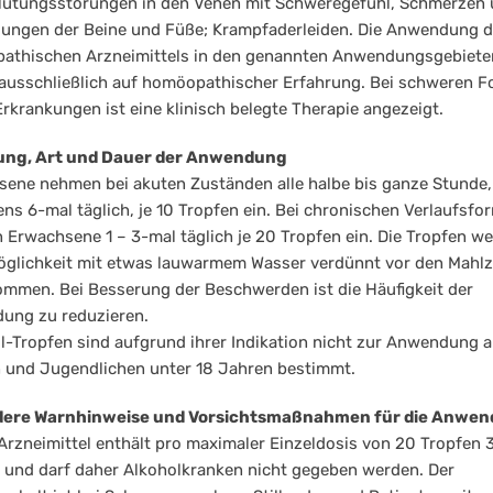
lutungsstörungen in den Venen mit Schweregefühl, Schmerzen
ungen der Beine und Füße; Krampfaderleiden. Die Anwendung d
athischen Arzneimittels in den genannten Anwendungsgebiete
ausschließlich auf homöopathischer Erfahrung. Bei schweren 
Erkrankungen ist eine klinisch belegte Therapie angezeigt.
ung, Art und Dauer der Anwendung
ene nehmen bei akuten Zuständen alle halbe bis ganze Stunde,
ns 6-mal täglich, je 10 Tropfen ein. Bei chronischen Verlaufsfo
Erwachsene 1 – 3-mal täglich je 20 Tropfen ein. Die Tropfen w
glichkeit mit etwas lauwarmem Wasser verdünnt vor den Mahlz
mmen. Bei Besserung der Beschwerden ist die Häufigkeit der
ung zu reduzieren.
l-Tropfen sind aufgrund ihrer Indikation nicht zur Anwendung 
 und Jugendlichen unter 18 Jahren bestimmt.
ere Warnhinweise und Vorsichtsmaßnahmen für die Anwe
Arzneimittel enthält pro maximaler Einzeldosis von 20 Tropfen
 und darf daher Alkoholkranken nicht gegeben werden. Der