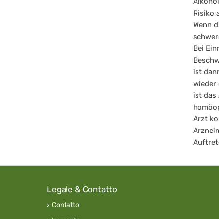
Alkohol
Risiko 
Wenn di
schwere
Bei Ein
Beschwe
ist dan
wieder 
ist das
homöopa
Arzt ko
Arznei
Auftret
Legale & Contatto
Contatto