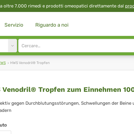
a oltre 7.000 rimedi e prodotti omeopatici direttamente dal
pro
Servizio
Riguardo a noi
Site
search
input
HWS
HWS Venodril® Tropfen
S
Venodril® Tropfen zum Einnehmen 10
odril®
ffektiv gegen Durchblutungsstörungen, Schwellungen der Beine 
adern
pfen
m
uto