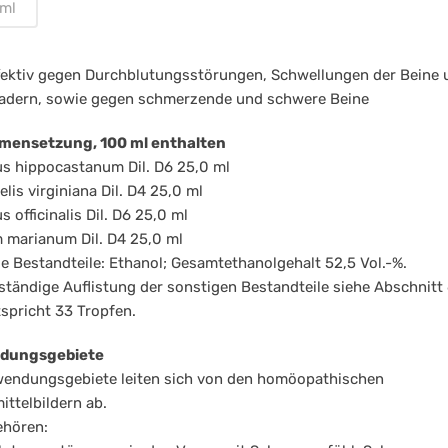
nnehmen
ml
0ml
ffektiv gegen Durchblutungsstörungen, Schwellungen der Beine 
adern, sowie gegen schmerzende und schwere Beine
ensetzung, 100 ml enthalten
s hippocastanum Dil. D6 25,0 ml
is virginiana Dil. D4 25,0 ml
s officinalis Dil. D6 25,0 ml
 marianum Dil. D4 25,0 ml
e Bestandteile: Ethanol; Gesamtethanolgehalt 52,5 Vol.-%.
lständige Auflistung der sonstigen Bestandteile siehe Abschnitt 6
tspricht 33 Tropfen.
dungsgebiete
wendungsgebiete leiten sich von den homöopathischen
ittelbildern ab.
ehören: