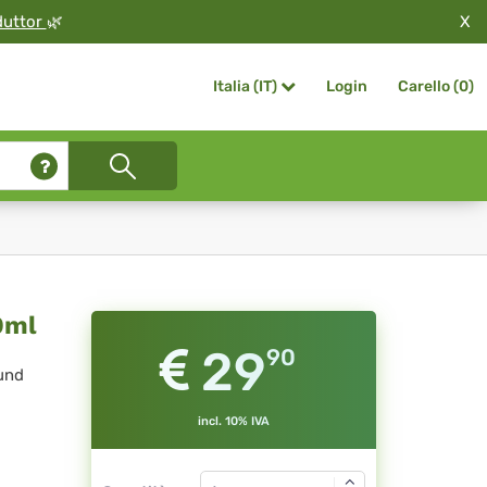
X
duttor
🌿
Login
Carello (
0
)
Italia (IT)
0ml
29
90
und
incl. 10% IVA