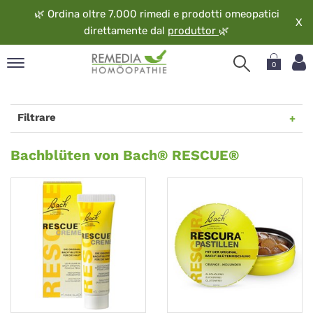
🌿
Ordina oltre 7.000 rimedi e prodotti omeopatici
X
direttamente dal
produttor
🌿
0
pand
ngua
Filtrare
pand
op
Bachblüten
Bachblüten von Bach® RESCUE®
pand
von
eopatia
Bach®
pand
vizio
RESCUE®
pand
guardo