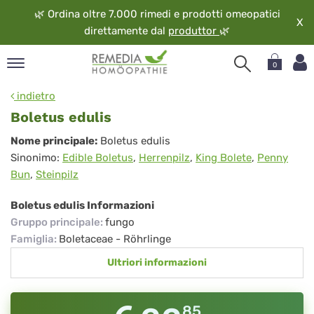
🌿
Ordina oltre 7.000 rimedi e prodotti omeopatici
X
direttamente dal
produttor
🌿
0
pand
indietro
ngua
Boletus edulis
pand
Boletus
Nome principale:
Boletus edulis
op
Sinonimo:
Edible Boletus
,
Herrenpilz
,
King Bolete
,
Penny
edulis
pand
Bun
,
Steinpilz
eopatia
pand
Boletus edulis Informazioni
vizio
Gruppo principale
:
fungo
pand
Famiglia
:
Boletaceae - Röhrlinge
guardo
Ultriori informazioni
85