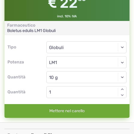
22
incl. 10% IVA
Farmaceutico
Boletus edulis
LM1
Globuli
Tipo
Tipo
Globuli
Potenza
LM1
Globuli
Quantità
Quantità
Mettere nel carello