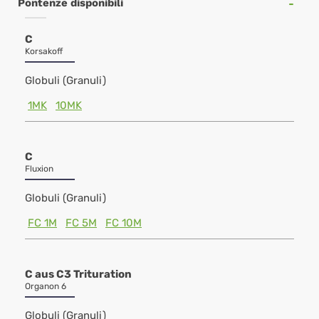
Pontenze disponibili
C
Korsakoff
Globuli (Granuli)
1MK
10MK
C
Fluxion
Globuli (Granuli)
FC 1M
FC 5M
FC 10M
C aus C3 Trituration
Organon 6
Globuli (Granuli)