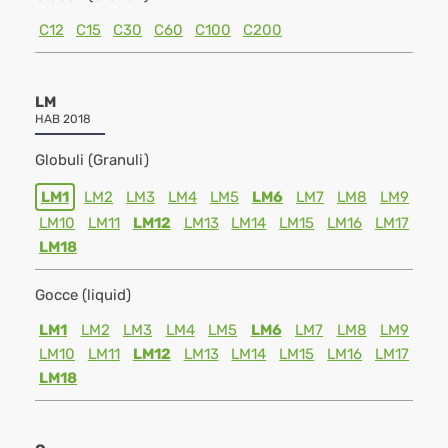
C12
C15
C30
C60
C100
C200
LM
HAB 2018
Globuli (Granuli)
LM1
LM2
LM3
LM4
LM5
LM6
LM7
LM8
LM9
LM10
LM11
LM12
LM13
LM14
LM15
LM16
LM17
LM18
Gocce (liquid)
LM1
LM2
LM3
LM4
LM5
LM6
LM7
LM8
LM9
LM10
LM11
LM12
LM13
LM14
LM15
LM16
LM17
LM18