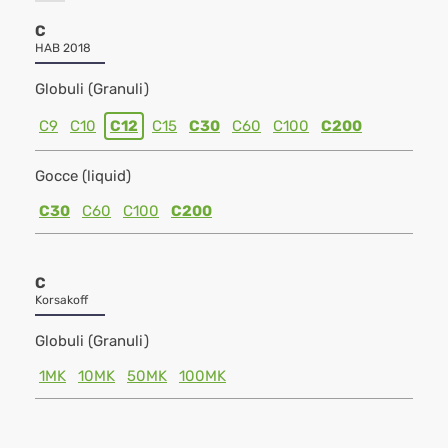
C
HAB 2018
Globuli (Granuli)
C9
C10
C12
C15
C30
C60
C100
C200
Gocce (liquid)
C30
C60
C100
C200
C
Korsakoff
Globuli (Granuli)
1MK
10MK
50MK
100MK