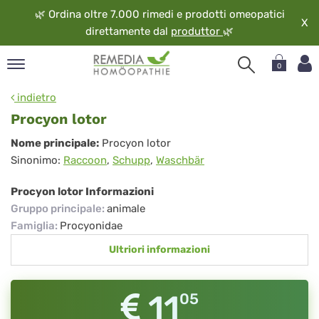
🌿
Ordina oltre 7.000 rimedi e prodotti omeopatici
X
direttamente dal
produttor
🌿
0
pand
indietro
ngua
Procyon lotor
pand
Procyon
Nome principale:
Procyon lotor
op
Sinonimo:
Raccoon
,
Schupp
,
Waschbär
lotor
pand
eopatia
Procyon lotor Informazioni
pand
Gruppo principale
:
animale
vizio
Famiglia
:
Procyonidae
pand
Ultriori informazioni
guardo
11
05