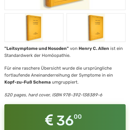
Leitsymptome
"Leitsymptome und Nosoden"
von
Henry C. Allen
ist ein
Standardwerk der Homöopathie.
und
Nosoden
Für eine raschere Übersicht wurde die ursprüngliche
fortlaufende Aneinanderreihung der Symptome in ein
Kopf-zu-Fuß Schema
umgruppiert.
520 pages, hard cover, ISBN 978-392-138389-6
36
00