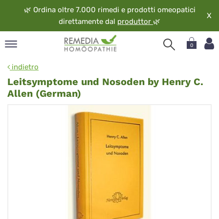
🌿
Ordina oltre 7.000 rimedi e prodotti omeopatici
X
direttamente dal
produttor
🌿
0
pand
indietro
ngua
Leitsymptome und Nosoden by Henry C.
pand
Allen (German)
op
pand
eopatia
pand
vizio
pand
guardo