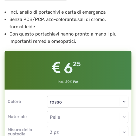
Portachiavi
Incl. anello di portachivi e carta di emergenza
Senza PCB/PCP, azo-colorante,sali di cromo,
con
formaldeide
3
Con questo portachiavi hanno pronto a mano i piu
provette
importanti remedie omeopatici.
di
vetro,
6
25
rosso
incl. 20% IVA
Colore
Materiale
Misura della
custodia