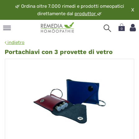
🌿
Ordina oltre 7.000 rimedi e prodotti omeopatici
X
direttamente dal
produttor
🌿
0
pand
indietro
ngua
Portachiavi con 3 provette di vetro
pand
op
pand
eopatia
pand
vizio
pand
guardo