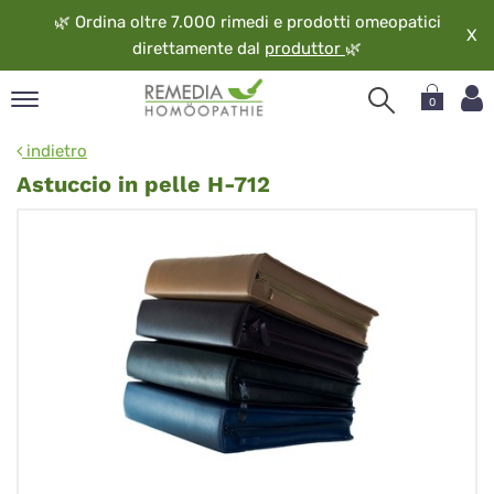
🌿
Ordina oltre 7.000 rimedi e prodotti omeopatici
X
direttamente dal
produttor
🌿
0
pand
indietro
ngua
Astuccio in pelle H-712
pand
op
pand
eopatia
pand
vizio
pand
guardo