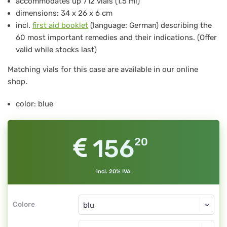
accommodates up 712 vials (1,5 ml)
H-
dimensions: 34 x 26 x 6 cm
712
incl.
first aid booklet
(language: German) describing the
60 most important remedies and their indications. (Offer
per
valid while stocks last)
712
Matching vials for this case are available in our online
pz
shop.
per
provette
color: blue
in
vetro
156
20
da
1,5
incl. 20% IVA
ml,
blu
Colore