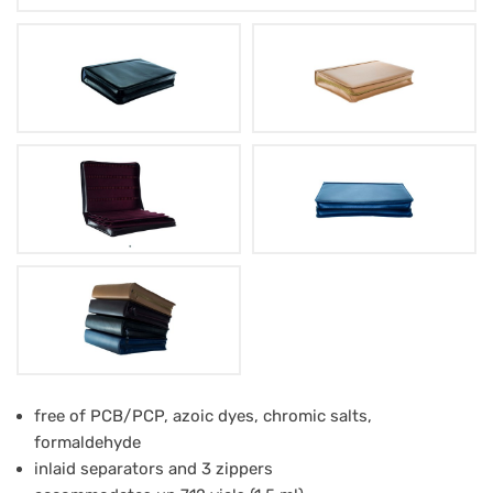
Astuccio
free of PCB/PCP, azoic dyes, chromic salts,
formaldehyde
in
inlaid separators and 3 zippers
pelle