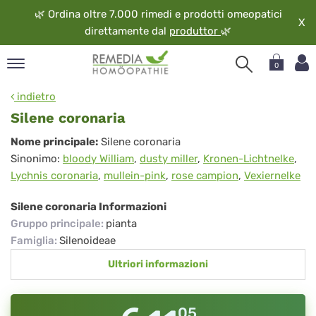
🌿
Ordina oltre 7.000 rimedi e prodotti omeopatici
X
direttamente dal
produttor
🌿
0
pand
indietro
ngua
Silene coronaria
pand
Silene
Nome principale:
Silene coronaria
op
Sinonimo:
bloody William
,
dusty miller
,
Kronen-Lichtnelke
,
coronaria
pand
Lychnis coronaria
,
mullein-pink
,
rose campion
,
Vexiernelke
eopatia
pand
Silene coronaria Informazioni
vizio
Gruppo principale
:
pianta
pand
Famiglia
:
Silenoideae
guardo
Ultriori informazioni
05