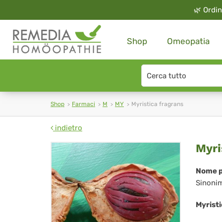
🌿
Ordin
Shop
Omeopatia
Search
type
Shop
Farmaci
M
MY
Myristica fragrans
indietro
Myr
Myri
fra
Nome p
Sinoni
Myrist