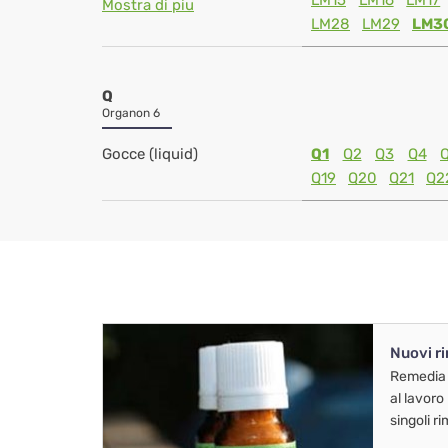
LM15
LM16
LM17
Mostra di piu
LM28
LM29
LM3
Q
Organon 6
Gocce (liquid)
Q1
Q2
Q3
Q4
Q19
Q20
Q21
Q2
Nuovi r
Remedia
al lavoro
singoli r