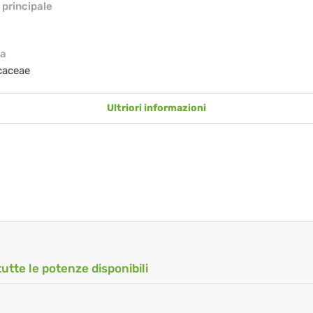
principale
ia
caceae
Ultriori informazioni
tutte le potenze disponibili