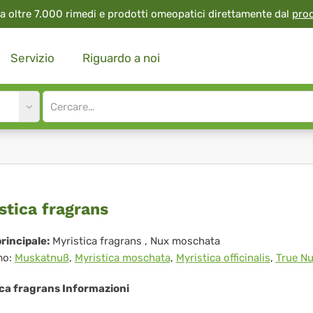
a oltre 7.000 rimedi e prodotti omeopatici direttamente dal
pro
Servizio
Riguardo a noi
Site
search
input
istica
stica fragrans
grans
rincipale:
Myristica fragrans
, Nux moschata
mo:
Muskatnuß
,
Myristica moschata
,
Myristica officinalis
,
True N
ica fragrans Informazioni