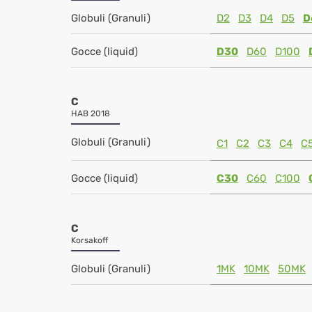
Globuli (Granuli)
D2
D3
D4
D5
D
Gocce (liquid)
D30
D60
D100
C
HAB 2018
Globuli (Granuli)
C1
C2
C3
C4
C
Gocce (liquid)
C30
C60
C100
C
Korsakoff
Globuli (Granuli)
1MK
10MK
50MK