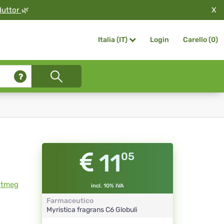
X
duttor
🌿
Login
Carello (
0
)
Italia (IT)
11
05
utmeg
incl. 10% IVA
Farmaceutico
Myristica fragrans
C6
Globuli