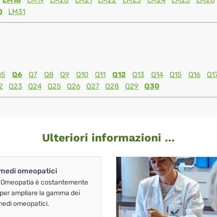
LM18
LM19
LM20
LM21
LM22
LM23
LM24
LM25
LM26
0
LM31
Q5
Q6
Q7
Q8
Q9
Q10
Q11
Q12
Q13
Q14
Q15
Q16
Q1
2
Q23
Q24
Q25
Q26
Q27
Q28
Q29
Q30
Ulteriori informazioni ...
imedi omeopatici
 Omeopatia è costantemente
 per ampliare la gamma dei
imedi omeopatici.