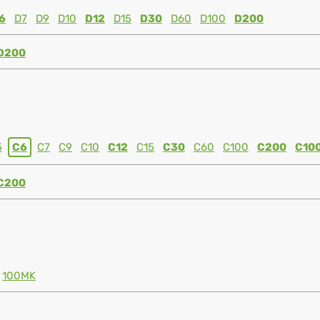
6
D7
D9
D10
D12
D15
D30
D60
D100
D200
D200
5
C6
C7
C9
C10
C12
C15
C30
C60
C100
C200
C10
C200
100MK