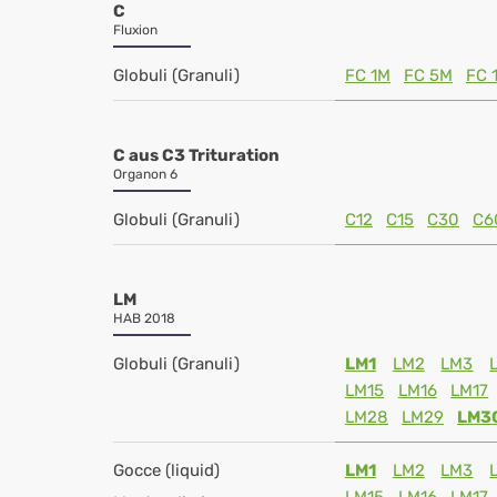
C
Fluxion
Globuli (Granuli)
FC 1M
FC 5M
FC 
C aus C3 Trituration
Organon 6
Globuli (Granuli)
C12
C15
C30
C6
LM
HAB 2018
Globuli (Granuli)
LM1
LM2
LM3
LM15
LM16
LM17
LM28
LM29
LM3
Gocce (liquid)
LM1
LM2
LM3