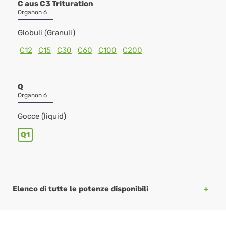
C aus C3 Trituration
Organon 6
Globuli (Granuli)
C12
C15
C30
C60
C100
C200
Q
Organon 6
Gocce (liquid)
Q1
Elenco di tutte le potenze disponibili