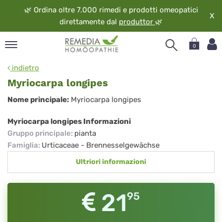
🌿
Ordina oltre 7.000 rimedi e prodotti omeopatici
X
direttamente dal
produttor
🌿
0
pand
indietro
ngua
Myriocarpa longipes
pand
Myriocarpa
Nome principale:
Myriocarpa longipes
op
longipes
pand
Myriocarpa longipes Informazioni
eopatia
Gruppo principale
:
pianta
pand
Famiglia
:
Urticaceae - Brennesselgewächse
vizio
Ultriori informazioni
pand
guardo
21
95