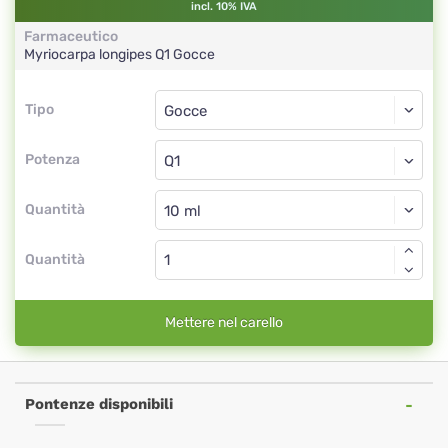
incl. 10% IVA
Farmaceutico
Myriocarpa longipes
Q1
Gocce
Tipo
Tipo
Gocce
Potenza
Q1
Gocce
Quantità
Quantità
Mettere nel carello
Pontenze disponibili