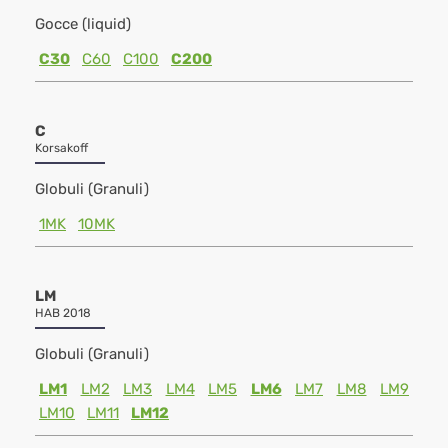
Gocce (liquid)
C30
C60
C100
C200
C
Korsakoff
Globuli (Granuli)
1MK
10MK
LM
HAB 2018
Globuli (Granuli)
LM1
LM2
LM3
LM4
LM5
LM6
LM7
LM8
LM9
LM10
LM11
LM12