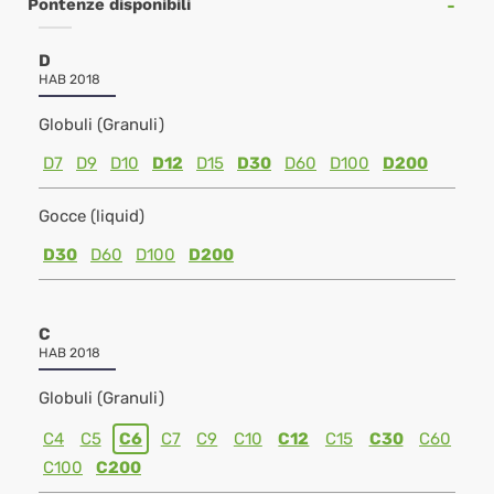
Pontenze disponibili
D
HAB 2018
Globuli (Granuli)
D7
D9
D10
D12
D15
D30
D60
D100
D200
Gocce (liquid)
D30
D60
D100
D200
C
HAB 2018
Globuli (Granuli)
C4
C5
C6
C7
C9
C10
C12
C15
C30
C60
C100
C200