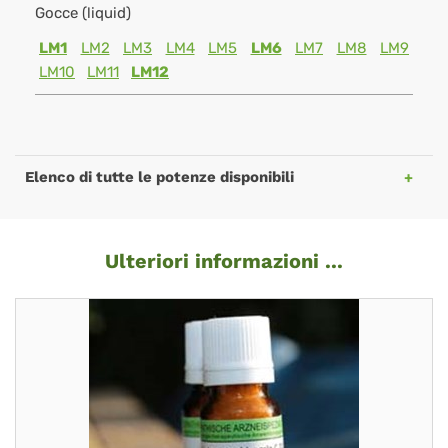
Gocce (liquid)
LM1
LM2
LM3
LM4
LM5
LM6
LM7
LM8
LM9
LM10
LM11
LM12
Elenco di tutte le potenze disponibili
Ulteriori informazioni ...