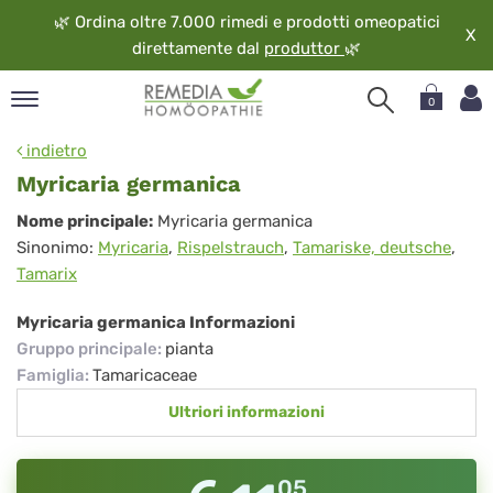
🌿
Ordina oltre 7.000 rimedi e prodotti omeopatici
X
direttamente dal
produttor
🌿
0
pand
indietro
ngua
Myricaria germanica
pand
Myricaria
Nome principale:
Myricaria germanica
op
Sinonimo:
Myricaria
,
Rispelstrauch
,
Tamariske, deutsche
,
germanica
pand
Tamarix
eopatia
pand
Myricaria germanica Informazioni
vizio
Gruppo principale
:
pianta
pand
Famiglia
:
Tamaricaceae
guardo
Ultriori informazioni
05