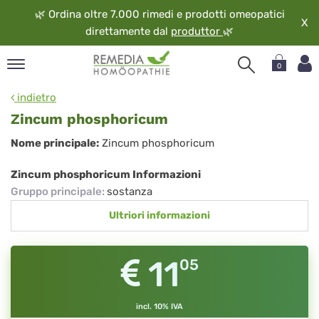
🌿
Ordina oltre 7.000 rimedi e prodotti omeopatici
X
direttamente dal
produttor
🌿
0
pand
indietro
ngua
Zincum phosphoricum
pand
Zincum
Nome principale:
Zincum phosphoricum
op
phosphoricum
pand
Zincum phosphoricum Informazioni
eopatia
Gruppo principale
:
sostanza
pand
Ultriori informazioni
vizio
pand
guardo
11
05
incl. 10% IVA