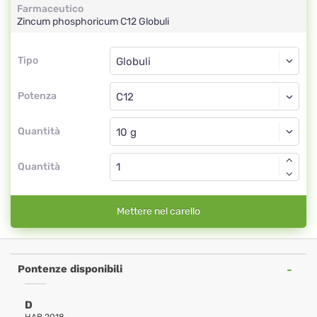
Farmaceutico
Zincum phosphoricum
C12
Globuli
Tipo
Tipo
Globuli
Potenza
C12
Globuli
Quantità
Quantità
Mettere nel carello
Pontenze disponibili
D