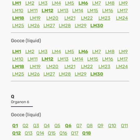
LM1
LM2
LM3
LM4
LM5
LM6
LM7
LM8
LM9
LM10
LM11
LM12
LM13
LM14
LM15
LM16
LM17
LM18
LM19
LM20
LM21
LM22
LM23
LM24
LM25
LM26
LM27
LM28
LM29
LM30
Gocce (liquid)
LM1
LM2
LM3
LM4
LM5
LM6
LM7
LM8
LM9
LM10
LM11
LM12
LM13
LM14
LM15
LM16
LM17
LM18
LM19
LM20
LM21
LM22
LM23
LM24
LM25
LM26
LM27
LM28
LM29
LM30
Q
Organon 6
Gocce (liquid)
Q1
Q2
Q3
Q4
Q5
Q6
Q7
Q8
Q9
Q10
Q11
Q12
Q13
Q14
Q15
Q16
Q17
Q18