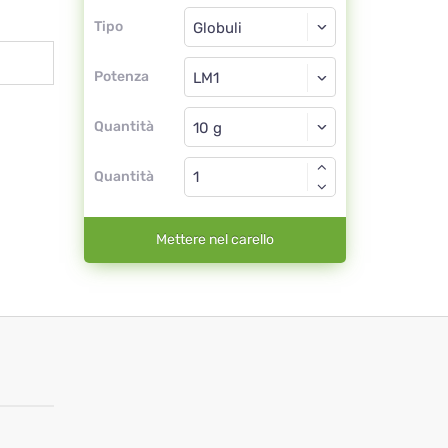
Tipo
Tipo
Globuli
Potenza
LM1
Globuli
Quantità
Quantità
Mettere nel carello