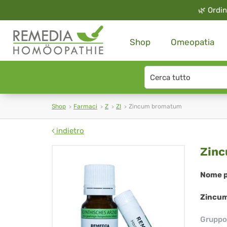
🌿
Ordin
Shop
Omeopatia
Search
type
Shop
Farmaci
Z
ZI
Zincum bromatum
indietro
Zi
Zin
br
Nome p
Zincum
Gruppo 