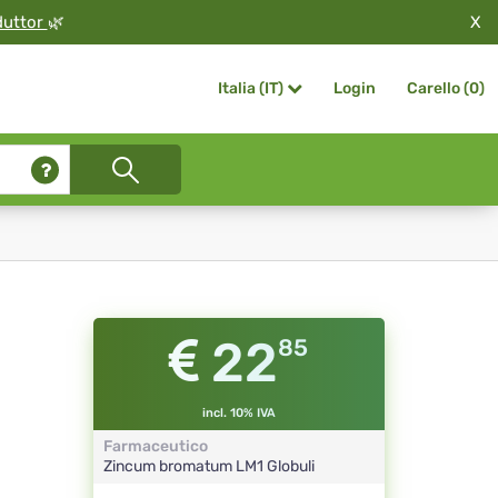
X
duttor
🌿
Login
Carello (
0
)
Italia (IT)
22
85
incl. 10% IVA
Farmaceutico
Zincum bromatum
LM1
Globuli