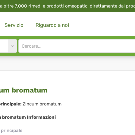
a oltre 7.000 rimedi e prodotti omeopatici direttamente dal
pro
Servizio
Riguardo a noi
Site
search
input
ncum
cum bromatum
omatum
rincipale:
Zincum bromatum
 bromatum Informazioni
principale