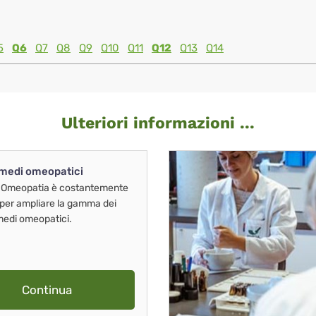
5
Q6
Q7
Q8
Q9
Q10
Q11
Q12
Q13
Q14
Ulteriori informazioni ...
imedi omeopatici
 Omeopatia è costantemente
 per ampliare la gamma dei
imedi omeopatici.
Continua