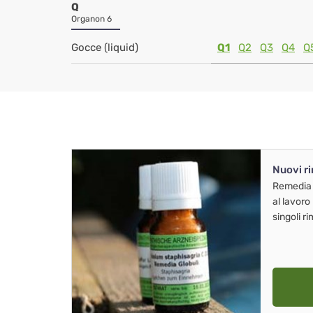
Q
Organon 6
Gocce (liquid)
Q1
Q2
Q3
Q4
Q
Nuovi r
Remedia
al lavoro
singoli r