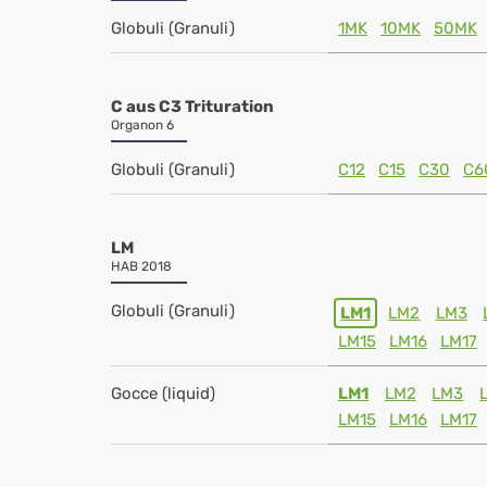
Globuli (Granuli)
1MK
10MK
50MK
C aus C3 Trituration
Organon 6
Globuli (Granuli)
C12
C15
C30
C6
LM
HAB 2018
Globuli (Granuli)
LM1
LM2
LM3
LM15
LM16
LM17
Gocce (liquid)
LM1
LM2
LM3
LM15
LM16
LM17