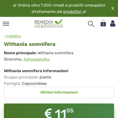
🌿
Ordina oltre 7.000 rimedi e prodotti omeopatici
X
direttamente dal
produttor
🌿
0
pand
indietro
ngua
Withania somnifera
pand
Withania
Nome principale:
Withania somnifera
op
Sinonimo:
Ashwagandha
somnifera
pand
eopatia
Withania somnifera Informazioni
pand
Gruppo principale
:
pianta
vizio
Famiglia
:
Capsicoideae
pand
Ultriori informazioni
guardo
11
05