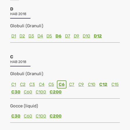
D
HAB 2018
Globuli (Granuli)
D1
D2
D3
D4
D5
D6
D7
D9
D10
D12
C
HAB 2018
Globuli (Granuli)
C1
C2
C3
C4
C5
C6
C7
C9
C10
C12
C15
C30
C60
C100
C200
Gocce (liquid)
C30
C60
C100
C200