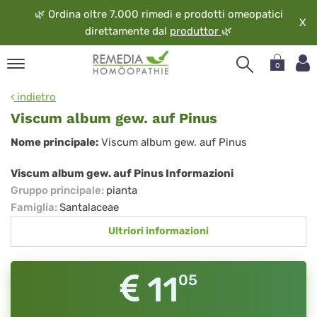
🌿
Ordina oltre 7.000 rimedi e prodotti omeopatici
X
direttamente dal
produttor
🌿
0
pand
indietro
ngua
Viscum album gew. auf Pinus
pand
Viscum
Nome principale:
Viscum album gew. auf Pinus
op
album
pand
Viscum album gew. auf Pinus Informazioni
eopatia
gew.
Gruppo principale
:
pianta
pand
auf
Famiglia
:
Santalaceae
vizio
Pinus
Ultriori informazioni
pand
guardo
11
05