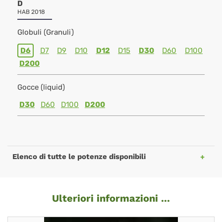
D
HAB 2018
Globuli (Granuli)
D6
D7
D9
D10
D12
D15
D30
D60
D100
D200
Gocce (liquid)
D30
D60
D100
D200
Elenco di tutte le potenze disponibili
Ulteriori informazioni ...